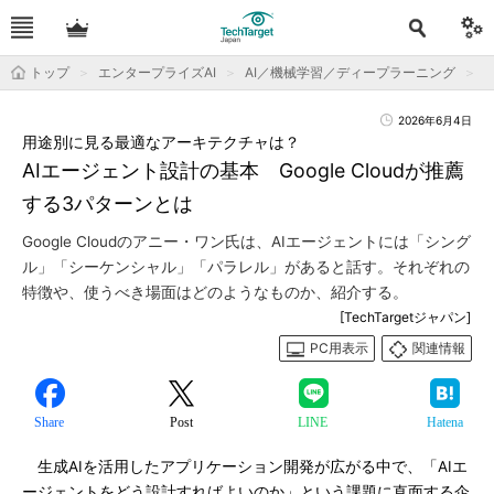
トップ
エンタープライズAI
AI／機械学習／ディープラーニング
2026年6月4日
用途別に見る最適なアーキテクチャは？
AIエージェント設計の基本 Google Cloudが推薦
する3パターンとは
Google Cloudのアニー・ワン氏は、AIエージェントには「シング
ル」「シーケンシャル」「パラレル」があると話す。それぞれの
特徴や、使うべき場面はどのようなものか、紹介する。
[TechTargetジャパン]
PC用表示
関連情報
Share
Post
LINE
Hatena
生成AIを活用したアプリケーション開発が広がる中で、「AIエ
ージェントをどう設計すればよいのか」という課題に直面する企