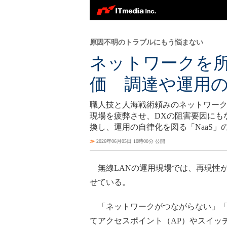
原因不明のトラブルにもう悩まない
ネットワークを所
価 調達や運用
職人技と人海戦術頼みのネットワー
現場を疲弊させ、DXの阻害要因にも
換し、運用の自律化を図る「NaaS」
≫
2026年06月05日 10時00分 公開
無線LANの運用現場では、再現性が
せている。
「ネットワークがつながらない」「W
てアクセスポイント（AP）やスイッ