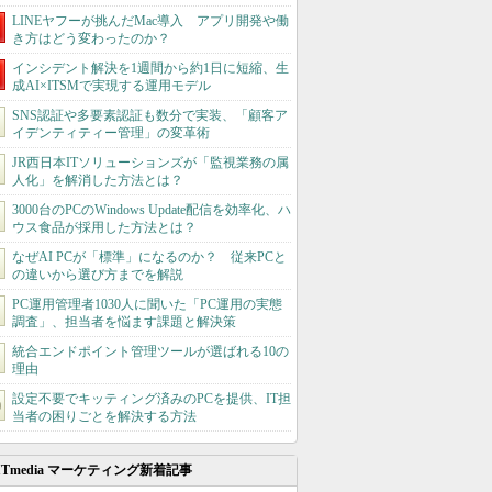
LINEヤフーが挑んだMac導入 アプリ開発や働
き方はどう変わったのか？
インシデント解決を1週間から約1日に短縮、生
成AI×ITSMで実現する運用モデル
SNS認証や多要素認証も数分で実装、「顧客ア
イデンティティー管理」の変革術
JR西日本ITソリューションズが「監視業務の属
人化」を解消した方法とは？
3000台のPCのWindows Update配信を効率化、ハ
ウス食品が採用した方法とは？
なぜAI PCが「標準」になるのか？ 従来PCと
の違いから選び方までを解説
PC運用管理者1030人に聞いた「PC運用の実態
調査」、担当者を悩ます課題と解決策
統合エンドポイント管理ツールが選ばれる10の
理由
設定不要でキッティング済みのPCを提供、IT担
当者の困りごとを解決する方法
ITmedia マーケティング新着記事