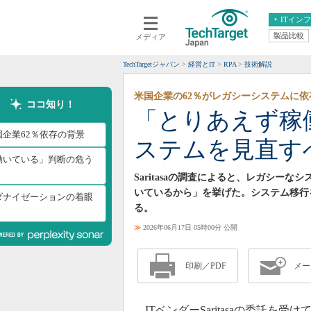
ITイン
製品比較
メディア
クラウド
エンタープライズ
ERP
仮想化
TechTargetジャパン
経営とIT
RPA
技術解説
データ分析
サーバ＆ストレージ
米国企業の62％がレガシーシステムに依
CX
スマートモバイル
ココ知り！
「とりあえず稼
情報系システム
ネットワーク
国企業62％依存の背景
ステムを見直す
システム運用管理
動いている」判断の危う
Saritasaの調査によると、レガシー
いているから」を挙げた。システム移行
ダナイゼーションの着眼
る。
≫
2026年06月17日 05時00分 公開
印刷／PDF
メー
ITベンダーSaritasaの委託を受けてResear