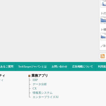
トの
ト構
／B
くあるご質問
TechTargetジャパンとは
お問い合わせ
広告掲載について
利用規
ティ
業務アプリ
ティ
ERP
データ分析
CX
情報系システム
エンタープライズAI