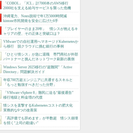
「COBOL」「JCL」計7000本のAWS移行
2000社を支える給与サービスを襲った危機
沖縄電力、Notes脱却で年1万5000時間減
kintone市民開発を安全に広げた6手
「プレイヤーのまま20年」 情シスが抱えるキ
ャリアの壁、その正体と突破口は？
VMwareでの自社運用へマネージドKubernetesか
ら移行 脱クラウドに挑む銀行の事例
「ひとり情シス」が急に退職 専門商社が外部
パートナーと挑んだネットワーク刷新の裏側
Windows Server 2025移行の“超難関”「Active
Directory」問題解決ガイド
年収700万超エンジニアに共通するスキルと
「もっと勉強すべきだった分野」
「VMware vSphere 8」難民に迫る“最後通告”
移行地獄と料金増の代償
情シスを直撃するKubernetesコストの肥大化
実務的な6つの改善策
「高評価でも辞めます」が半数超 情シス崩壊
を招く“上司の勘違い”