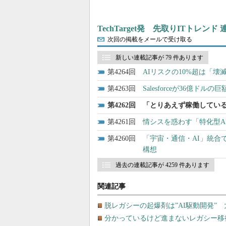
TechTarget発 先取りITトレンド
次回の掲載をメールで受け取る
新しい連載記事が 79 件あります
4264
AIリスクの10%超は「
4263
Salesforceが36億ド
4262
「とりあえず稼働してい
4261
情シスを惑わす「特化型A
4260
「宇宙・通信・AI」統合で
構想
過去の連載記事が 4259 件あります
関連記事
脱レガシーの起爆剤は”AI駆動開発”
分かっているけど進まないレガシー移