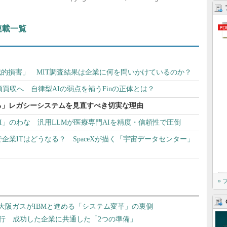
 連載一覧
壊滅的損害」 MIT調査結果は企業に何を問いかけているのか？
ルの巨額買収へ 自律型AIの弱点を補うFinの正体とは？
る」レガシーシステムを見直すべき切実な理由
I」のわな 汎用LLMが医療専門AIを精度・信頼性で圧倒
企業ITはどうなる？ SpaceXが描く「宇宙データセンター」
»
 大阪ガスがIBMと進める「システム変革」の裏側
行 成功した企業に共通した「2つの準備」