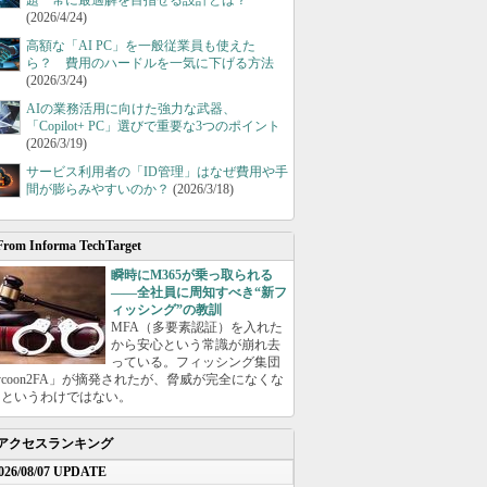
題 常に最適解を目指せる設計とは？
(2026/4/24)
高額な「AI PC」を一般従業員も使えた
ら？ 費用のハードルを一気に下げる方法
(2026/3/24)
AIの業務活用に向けた強力な武器、
「Copilot+ PC」選びで重要な3つのポイント
(2026/3/19)
サービス利用者の「ID管理」はなぜ費用や手
間が膨らみやすいのか？
(2026/3/18)
From Informa TechTarget
瞬時にM365が乗っ取られる
――全社員に周知すべき“新フ
ィッシング”の教訓
MFA（多要素認証）を入れた
から安心という常識が崩れ去
っている。フィッシング集団
ycoon2FA」が摘発されたが、脅威が完全になくな
たというわけではない。
アクセスランキング
026/08/07 UPDATE