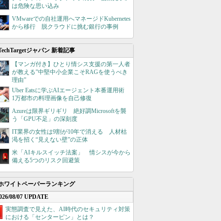
は危険な思い込み
VMwareでの自社運用へマネージドKubernetes
から移行 脱クラウドに挑む銀行の事例
TechTargetジャパン 新着記事
【マンガ付き】ひとり情シス支援の第一人者
が教える”中堅中小企業こそRAGを使うべき
理由”
Uber Eatsに学ぶAIエージェント本番運用術
1万都市の料理画像を自己修復
Azureは限界ギリギリ 絶好調Microsoftを襲
う「GPU不足」の深刻度
IT業界の女性は9割が10年で消える 人材枯
渇を招く“見えない壁”の正体
米「AIキルスイッチ法案」 情シスが今から
備える5つのリスク回避策
ホワイトペーパーランキング
026/08/07 UPDATE
実態調査で見えた、AI時代のセキュリティ対策
における「センターピン」とは？