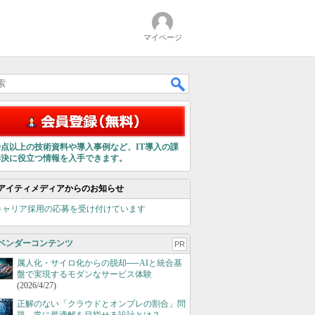
マイページ
00点以上の技術資料や導入事例など、IT導入の課
解決に役立つ情報を入手できます。
アイティメディアからのお知らせ
キャリア採用の応募を受け付けています
ベンダーコンテンツ
PR
属人化・サイロ化からの脱却──AIと統合基
盤で実現するモダンなサービス体験
(2026/4/27)
正解のない「クラウドとオンプレの割合」問