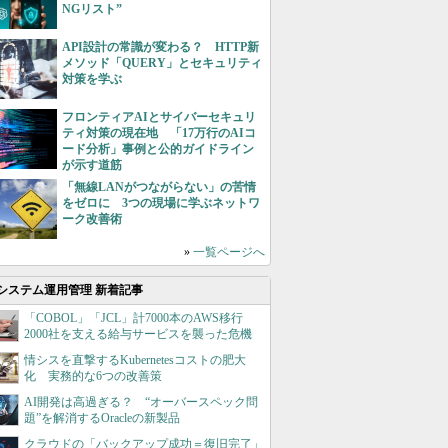
NGリスト”
API設計の常識が変わる？ HTTP新
メソッド「QUERY」とセキュリティ
対策を学ぶ
フロンティアAIとサイバーセキュリ
ティ対策の現在地 「17万行のAIコ
ード分析」事例と公的ガイドライン
が示す道筋
「無線LANがつながらない」の苦情
をゼロに 3つの現場に学ぶネットワ
ーク改善術
»
一覧ページへ
システム運用管理 新着記事
「COBOL」「JCL」計7000本のAWS移行
2000社を支える給与サービスを襲った危機
情シスを直撃するKubernetesコストの肥大
化 実務的な6つの改善策
AI開発は高過ぎる？ “オーバースペック問
題”を解消するOracleの新製品
クラウドの「バックアップ成功＝復旧完了」