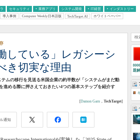
フラ
セキュリティ
業務アプリ
システム開発
IT経営
インダストリー
導入事例
Computer Weekly日本語版
ホワイトペーパー
TechTarget.AI
AI
経営とIT
医療IT
中堅・中小企業とIT
教育IT
存
働している」レガシーシ
べき切実な理由
80
題
なシステムの移行を見送る米国企業の約半数が「システムがまだ動
を進める際に押さえておきたい4つの基本ステップを紹介す
[
Damon Garn
，
TechTarget
]
ル通知
chscape Internationalが実施した「2025 State of