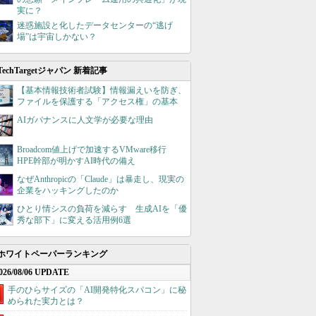
実に？
迷惑施設と化したデータセンターの“逃げ
場”は宇宙しかない？
TechTargetジャパン 新着記事
【基本情報技術者試験】情報漏えいを防ぎ、
ファイルを保護する「アクセス権」の基本
AIガバナンスに人文学が必要な理由
Broadcom値上げで加速するVMware移行
HPE幹部が明かすAI時代の備え
なぜAnthropicの「Claude」は暴走し、現実の
企業をハッキングしたのか
ひとり情シスの負荷を減らす 生成AIを「優
秀な部下」に変える活用例6選
ホワイトペーパーランキング
026/08/06 UPDATE
手のひらサイズの「AI開発特化スパコン」に秘
められた実力とは？