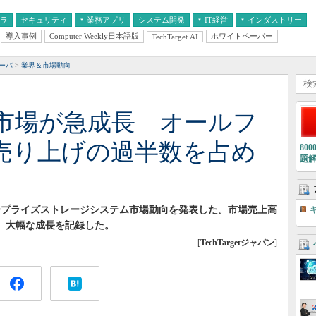
フラ
セキュリティ
業務アプリ
システム開発
IT経営
インダストリー
導入事例
Computer Weekly日本語版
ホワイトペーパー
TechTarget.AI
AI
経営とIT
医療IT
中堅・中小企業とIT
教育IT
サーバ
業界＆市場動向
市場が急成長 オールフ
”売り上げの過半数を占め
80
題
ンタープライズストレージシステム市場動向を発表した。市場売上高
り、大幅な成長を記録した。
[
TechTargetジャパン
]