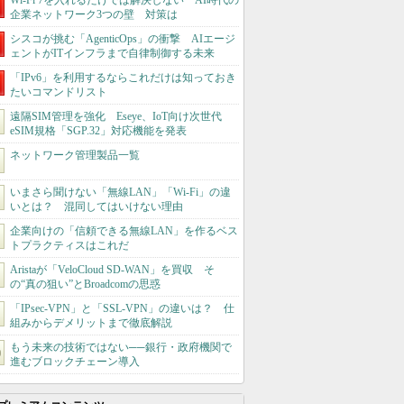
Wi-Fi 7を入れるだけでは解決しない AI時代の
企業ネットワーク3つの壁 対策は
シスコが挑む「AgenticOps」の衝撃 AIエージ
ェントがITインフラまで自律制御する未来
「IPv6」を利用するならこれだけは知っておき
たいコマンドリスト
遠隔SIM管理を強化 Eseye、IoT向け次世代
eSIM規格「SGP.32」対応機能を発表
ネットワーク管理製品一覧
いまさら聞けない「無線LAN」「Wi-Fi」の違
いとは？ 混同してはいけない理由
企業向けの「信頼できる無線LAN」を作るベス
トプラクティスはこれだ
Aristaが「VeloCloud SD-WAN」を買収 そ
の“真の狙い”とBroadcomの思惑
「IPsec-VPN」と「SSL-VPN」の違いは？ 仕
組みからデメリットまで徹底解説
もう未来の技術ではない──銀行・政府機関で
進むブロックチェーン導入