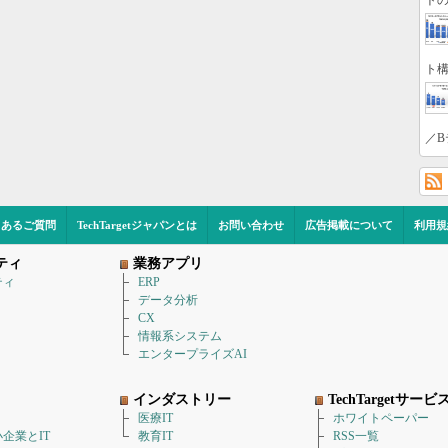
トの
ト構
／B
くあるご質問
TechTargetジャパンとは
お問い合わせ
広告掲載について
利用規
ティ
業務アプリ
ティ
ERP
データ分析
CX
情報系システム
エンタープライズAI
インダストリー
TechTargetサービ
医療IT
ホワイトペーパー
企業とIT
教育IT
RSS一覧