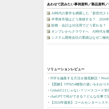
あわせて読みたい事例資料／製品資料／
AI時代の要件を網羅した「新世代ス
半導体市場はどう推移する？ 202
財務・会計はAI活用でどう変わる？
オンプレからクラウドへ AI時代を
システム開発会社の業績はなぜ二極
PDFを編集する方法を徹底解説！Wor
【図解】VPNの4種類の違いをわか
Githubだけじゃない？ソースコード
chatGPTで何ができる？どんな仕事
【2024年最新】コールセンターシス