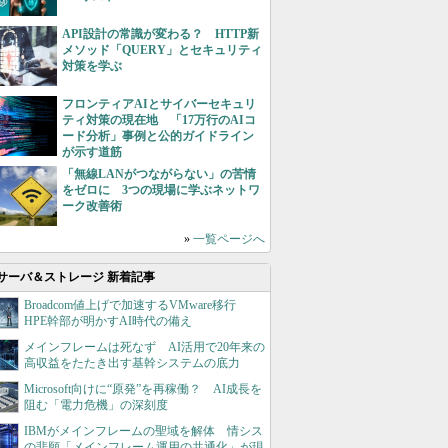
API設計の常識が変わる？ HTTP新
メソッド「QUERY」とセキュリティ
対策を学ぶ
フロンティアAIとサイバーセキュリ
ティ対策の現在地 「17万行のAIコ
ード分析」事例と公的ガイドライン
が示す道筋
「無線LANがつながらない」の苦情
をゼロに 3つの現場に学ぶネットワ
ーク改善術
»
一覧ページへ
サーバ＆ストレージ 新着記事
Broadcom値上げで加速するVMware移行
HPE幹部が明かすAI時代の備え
メインフレームは死なず AI活用で20年来の
高収益をたたき出す基幹システムの底力
Microsoft向けに“原発”を再稼働？ AI成長を
阻む「電力危機」の深刻度
IBMがメインフレームの聖域を解体 情シス
の悲願「メインフレーム運用の共通化」が現