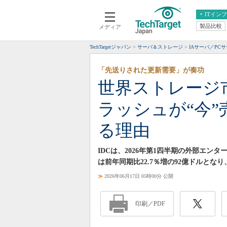
ITイン
製品比較
メディア
クラウド
エンタープライズ
ERP
仮想化
TechTargetジャパン
サーバ＆ストレージ
IAサーバ／PC
データ分析
サーバ＆ストレージ
「先送りされた更新需要」が奏功
CX
スマートモバイル
世界ストレージ
情報系システム
ネットワーク
ラッシュが“今
システム運用管理
る理由
IDCは、2026年第1四半期の外部エ
は前年同期比22.7％増の92億ドルとな
≫
2026年06月17日 05時00分 公開
印刷／PDF