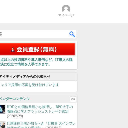
マイページ
00点以上の技術資料や導入事例など、IT導入の課
解決に役立つ情報を入手できます。
アイティメディアからのお知らせ
キャリア採用の応募を受け付けています
ベンダーコンテンツ
PR
HDDとの価格差縮小も後押し、BPO大手の
着眼点に学ぶフラッシュストレージ選定
(2026/6/29)
IT調達担当者が知るべき「IT機器 大インフレ