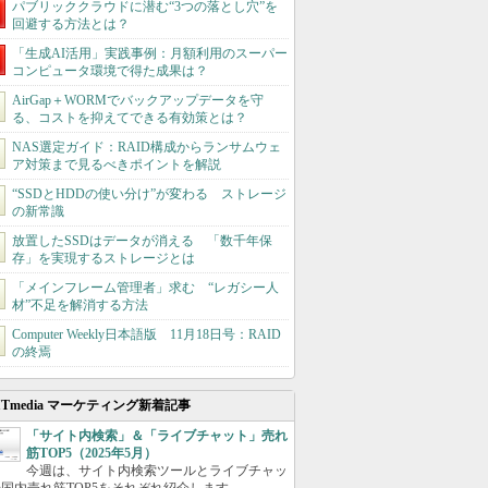
パブリッククラウドに潜む“3つの落とし穴”を
回避する方法とは？
「生成AI活用」実践事例：月額利用のスーパー
コンピュータ環境で得た成果は？
AirGap＋WORMでバックアップデータを守
る、コストを抑えてできる有効策とは？
NAS選定ガイド：RAID構成からランサムウェ
ア対策まで見るべきポイントを解説
“SSDとHDDの使い分け”が変わる ストレージ
の新常識
放置したSSDはデータが消える 「数千年保
存」を実現するストレージとは
「メインフレーム管理者」求む “レガシー人
材”不足を解消する方法
Computer Weekly日本語版 11月18日号：RAID
の終焉
ITmedia マーケティング新着記事
「サイト内検索」＆「ライブチャット」売れ
筋TOP5（2025年5月）
今週は、サイト内検索ツールとライブチャッ