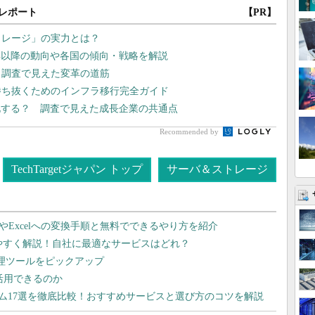
レポート
【PR】
トレージ」の実力とは？
6年以降の動向や各国の傾向・戦略を解説
 調査で見えた変革の道筋
勝ち抜くためのインフラ移行完全ガイド
化する？ 調査で見えた成長企業の共通点
Recommended by
TechTargetジャパン トップ
サーバ＆ストレージ
dやExcelへの変換手順と無料でできるやり方を紹介
りやすく解説！自社に最適なサービスはどれ？
管理ツールをピックアップ
で活用できるのか
テム17選を徹底比較！おすすめサービスと選び方のコツを解説