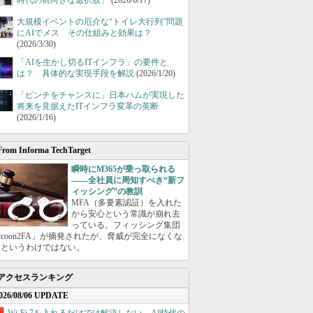
時代の前向きな選択肢」
(2026/6/17)
大規模イベントの厄介な“トイレ大行列”問題
にAIでメス その仕組みと効果は？
(2026/3/30)
「AIを生かし切るITインフラ」の要件と
は？ 具体的な実現手段を解説
(2026/1/20)
「ピンチをチャンスに」日本ハムが実現した
将来を見据えたITインフラ変革の英断
(2026/1/16)
From Informa TechTarget
瞬時にM365が乗っ取られる
――全社員に周知すべき“新フ
ィッシング”の教訓
MFA（多要素認証）を入れた
から安心という常識が崩れ去
っている。フィッシング集団
ycoon2FA」が摘発されたが、脅威が完全になくな
たというわけではない。
アクセスランキング
026/08/06 UPDATE