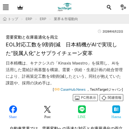
トップ
ERP
ERP
業界＆市場動向
2026年6月22日
需要変動と在庫最適化を両立
EOL対応工数を9割削減 日本精機がAIで実現し
た“脱属人化”とサプライチェーン変革
日本精機は、キナクシスの「Kinaxis Maestro」を採用し、AIを
活用した需給計画基盤を構築。需要・供給・生産計画の統合管理
により、計画策定工数を9割削減したという。同社が抱えていた
課題や、採用の決め手は。
[
CaseHub.News
，TechTargetジャパン]
PC用表示
関連情報
Share
Post
LINE
Hatena
自動車業界では、需要変動への迅速な対応と在庫最適化の両立