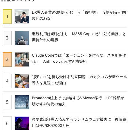
DX導入企業の3割超がむしろ「負担増」 9割が陥る“内
製化のわな”
継続利用は4割どまり M365 Copilotが「効く業務」と
期待外れの境界
Claude Codeでは「エージェントを作るな、スキルを作
れ」 Anthropicが示すAI構築術
“脱Excel”を待ち受ける乱立問題 カカクコムが新ツール
導入を見送った理由
Broadcom値上げで加速するVMware移行 HPE幹部が
明かすAI時代の備え
多要素認証導入済みでもランサムウェア被害に 復旧費
用は平均2億7000万円