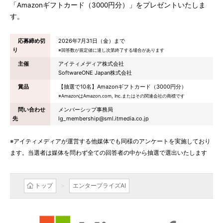
「Amazonギフトカード（3000円分）」をプレゼントいたしま
す。
応募締め切
2026年7月31日（金）まで
り
※回答数が規定値に達し次第終了する場合があります
主催
アイティメディア株式会社
SoftwareONE Japan株式会社
賞品
【抽選で10名】Amazonギフトカード（3000円分）
※AmazonはAmazon.com, Inc.またはその関連会社の商標です
問い合わせ
メンバーシップ事務局
先
lg_membership@sml.itmedia.co.jp
※アイティメディアが運営する他媒体でも同様のアンケートを実施しており
ます。当選者は媒体を問わず全ての回答者の中から抽選で選出いたします
トップ
エンタープライズAI