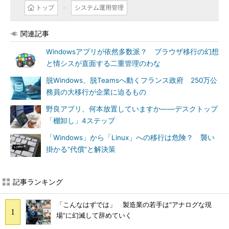
トップ
システム運用管理
関連記事
Windowsアプリが依然多数派？ ブラウザ移行の幻想
と情シスが直面する二重管理のわな
脱Windows、脱Teamsへ動くフランス政府 250万公
務員の大移行が企業に迫るもの
野良アプリ、何本放置していますか――デスクトップ
「棚卸し」4ステップ
「Windows」から「Linux」への移行は危険？ 襲い
掛かる“代償”と解決策
記事ランキング
「こんなはずでは」 製造業の若手は“アナログな現
場”に幻滅して辞めていく