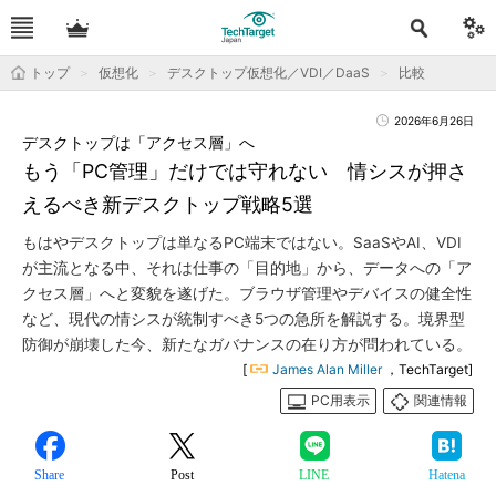
トップ
仮想化
デスクトップ仮想化／VDI／DaaS
比較
2026年6月26日
デスクトップは「アクセス層」へ
もう「PC管理」だけでは守れない 情シスが押さ
えるべき新デスクトップ戦略5選
もはやデスクトップは単なるPC端末ではない。SaaSやAI、VDI
が主流となる中、それは仕事の「目的地」から、データへの「ア
クセス層」へと変貌を遂げた。ブラウザ管理やデバイスの健全性
など、現代の情シスが統制すべき5つの急所を解説する。境界型
防御が崩壊した今、新たなガバナンスの在り方が問われている。
[
James Alan Miller
，TechTarget]
PC用表示
関連情報
Share
Post
LINE
Hatena