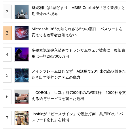
継続利用は4割どまり M365 Copilotが「効く業務」と
期待外れの境界
Microsoft 365の知られざる5つの裏口 パスワードを
変えても攻撃者は消えない
多要素認証導入済みでもランサムウェア被害に 復旧費
用は平均2億7000万円
メインフレームは死なず AI活用で20年来の高収益をた
たき出す基幹システムの底力
「COBOL」「JCL」計7000本のAWS移行 2000社を支
える給与サービスを襲った危機
Joshinが「ピースサイン」で勤怠打刻 共用PCの「パ
スワード忘れ」を解消