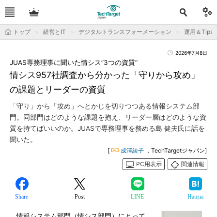
トップ
経営とIT
デジタルトランスフォーメーション
運用＆Tips
2026年7月8日
JUAS専務理事に聞いた情シス”3つの資質”
情シス957社調査から分かった「守りから攻め」
の課題とリーダーの資質
「守り」から「攻め」へとかじを切りつつある情報システム部
門。同部門はどのような課題を抱え、リーダー層はどのような資
質を持てばいいのか。JUASで専務理事を務める島 健夫氏に話を
聞いた。
[
成澤綾子
，TechTargetジャパン]
PC用表示
関連情報
Share
Post
LINE
Hatena
情報システム部門（情シス部門）にとって