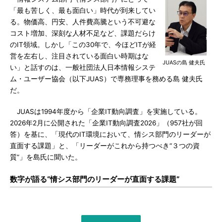
「最も苦しく、最も面白い」時代が到来してい
る。物価高、円安、人件費高騰という不可避な
コスト増加、深刻な人材不足など、課題だらけ
のIT領域。しかし「この30年で、今ほどITが経
営を左右し、注目されている面白い時期はな
JUASの島 健夫氏
い」と話すのは、一般社団法人日本情報システ
ム・ユーザー協会（以下JUAS）で専務理事を務める島 健夫氏
だ。
JUASは1994年度から「企業IT動向調査」を実施している。
2026年2月に公開された「企業IT動向調査2026」（957社が回
答）を基に、「現代のIT環境において、情シス部門のリーダーが
直面する課題」と、「リーダーがこれから持つべき“３つの資
質”」を島氏に聞いた。
数字が語る“情シス部門のリーダーが直面する課題”