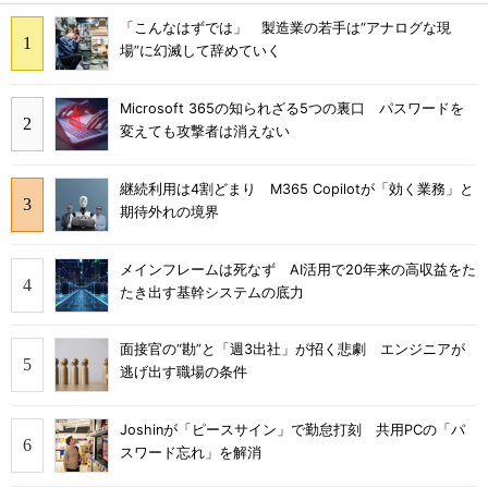
「こんなはずでは」 製造業の若手は“アナログな現
場”に幻滅して辞めていく
Microsoft 365の知られざる5つの裏口 パスワードを
変えても攻撃者は消えない
継続利用は4割どまり M365 Copilotが「効く業務」と
期待外れの境界
メインフレームは死なず AI活用で20年来の高収益をた
たき出す基幹システムの底力
面接官の“勘”と「週3出社」が招く悲劇 エンジニアが
逃げ出す職場の条件
Joshinが「ピースサイン」で勤怠打刻 共用PCの「パ
スワード忘れ」を解消