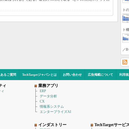
トの
ト構
／B
くあるご質問
TechTargetジャパンとは
お問い合わせ
広告掲載について
利用規
ティ
業務アプリ
ティ
ERP
データ分析
CX
情報系システム
エンタープライズAI
インダストリー
TechTargetサービ