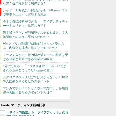
なアクセス権をどう制御する？
シャドーAI対策は“可視化”から Microsoft 365
で現場を止めずに実現する方法
今すぐ自己診断ができる 「アイデンティティ
ーセキュリティ」見直しガイド
熊本城マラソンが顔認証システムを導入、本人
確認はどのように変わったのか？
Webアプリの脆弱性診断はAIでもっと楽にな
る 内製化を成功に導く3つのステップ
ドラマで分かる、標的型攻撃メールの被害を受
ける企業と回避できる企業の分岐点
5分で分かる、「ビジネス詐欺メール」にだま
される企業とそうでない企業の違い
カタログスペックだけでは分からない、EDRの
導入効果を高めるためのポイント
マンガで学ぶ「ランサムウェア対策」、多層防
御を実践するためのポイントとは？
ITmedia マーケティング新着記事
「サイト内検索」＆「ライブチャット」売れ