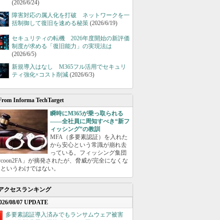
(2026/6/24)
障害対応の属人化を打破 ネットワークを一
括制御して復旧を速める秘策
(2026/6/19)
セキュリティの転機 2026年度開始の新評価
制度が求める「復旧能力」の実現法は
(2026/6/5)
新規導入はなし M365フル活用でセキュリ
ティ強化×コスト削減
(2026/6/3)
From Informa TechTarget
瞬時にM365が乗っ取られる
――全社員に周知すべき“新フ
ィッシング”の教訓
MFA（多要素認証）を入れた
から安心という常識が崩れ去
っている。フィッシング集団
ycoon2FA」が摘発されたが、脅威が完全になくな
たというわけではない。
アクセスランキング
026/08/07 UPDATE
多要素認証導入済みでもランサムウェア被害