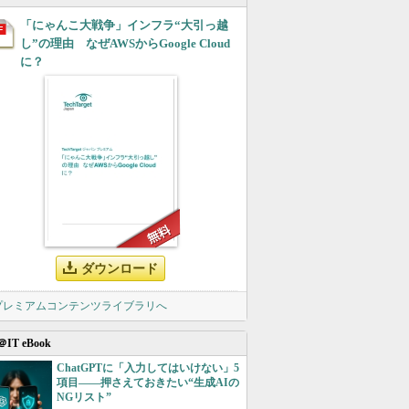
「にゃんこ大戦争」インフラ“大引っ越
し”の理由 なぜAWSからGoogle Cloud
に？
ダウンロード
 プレミアムコンテンツライブラリへ
＠IT eBook
ChatGPTに「入力してはいけない」5
項目――押さえておきたい“生成AIの
NGリスト”