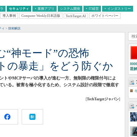
フラ
セキュリティ
業務アプリ
システム開発
IT経営
インダストリー
導入事例
Computer Weekly日本語版
ホワイトペーパー
TechTarget.AI
AI
経営とIT
医療IT
中堅・中小企業とIT
教育IT
ティ
技術解説
む“神モード”の恐怖
ントの暴走」をどう防ぐか
80
題
ェントやMCPサーバの導入が進む一方、無制限の権限付与によ
ている。被害を極小化するため、システム設計の段階で徹底す
[
TechTargetジャパン
]