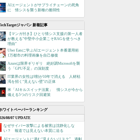
AIエージェントがサプライチェーンの死角
に 情シスを襲う新種の脆弱性
TechTargetジャパン 新着記事
【マンガ付き】ひとり情シス支援の第一人者
が教える”中堅中小企業こそRAGを使うべき
理由”
Uber Eatsに学ぶAIエージェント本番運用術
1万都市の料理画像を自己修復
Azureは限界ギリギリ 絶好調Microsoftを襲
う「GPU不足」の深刻度
IT業界の女性は9割が10年で消える 人材枯
渇を招く“見えない壁”の正体
米「AIキルスイッチ法案」 情シスが今から
備える5つのリスク回避策
ホワイトペーパーランキング
026/08/07 UPDATE
なぜサイバー攻撃による被害は沈静化しな
い？ 報道では見えない本質に迫る
AIエージェントに潜む“見えないリスク”、過剰