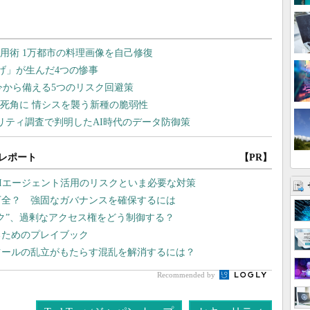
レポート
【PR】
AIエージェント活用のリスクといま必要な対策
万全？ 強固なガバナンスを確保するには
スク”、過剰なアクセス権をどう制御する？
るためのプレイブック
ツールの乱立がもたらす混乱を解消するには？
Recommended by