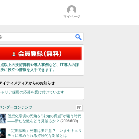
マイページ
00点以上の技術資料や導入事例など、IT導入の課
解決に役立つ情報を入手できます。
アイティメディアからのお知らせ
キャリア採用の応募を受け付けています
ベンダーコンテンツ
PR
仮想化環境の死角を“未知の脅威”が狙う時代
――新たな敵をどう見破るか？
(2026/6/30)
「定期診断」発想は要注意？ いまセキュリ
ティに求められる持続的な対策とは