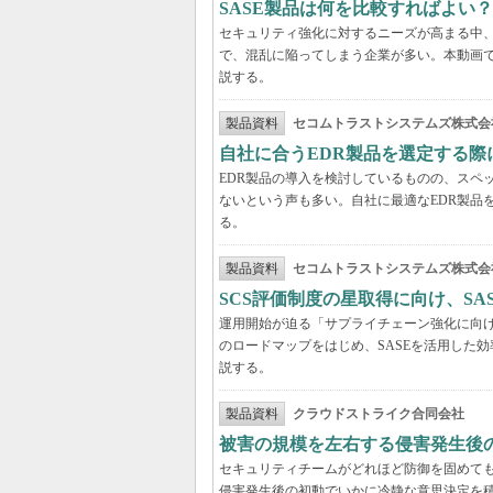
SASE製品は何を比較すればよい
セキュリティ強化に対するニーズが高まる中、
で、混乱に陥ってしまう企業が多い。本動画
説する。
製品資料
セコムトラストシステムズ株式会
自社に合うEDR製品を選定する
EDR製品の導入を検討しているものの、スペ
ないという声も多い。自社に最適なEDR製品
る。
製品資料
セコムトラストシステムズ株式会
SCS評価制度の星取得に向け、S
運用開始が迫る「サプライチェーン強化に向け
のロードマップをはじめ、SASEを活用した
説する。
製品資料
クラウドストライク合同会社
被害の規模を左右する侵害発生後の
セキュリティチームがどれほど防御を固めて
侵害発生後の初動でいかに冷静な意思決定を積