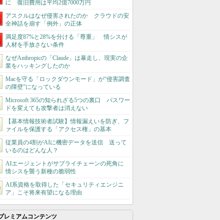
に 復旧費用は平均2億7000万円
アスクルはなぜ侵害されたのか クラウドの安
全神話を崩す「例外」の正体
満足度87%と28%を分ける「尊重」 情シスが
人材を手放さない条件
なぜAnthropicの「Claude」は暴走し、現実の企
業をハッキングしたのか
Macを守る「ロックダウンモード」が“侵害調査
の障壁”になっている
Microsoft 365の知られざる5つの裏口 パスワー
ドを変えても攻撃者は消えない
【基本情報技術者試験】情報漏えいを防ぎ、フ
ァイルを保護する「アクセス権」の基本
従業員の4割がAIに機密データを送信 送って
いるのはどんな人？
AIエージェントがサプライチェーンの死角に
情シスを襲う新種の脆弱性
AI系資格を取得した「セキュリティエンジニ
ア」こそ将来有望になる理由
プレミアムコンテンツ