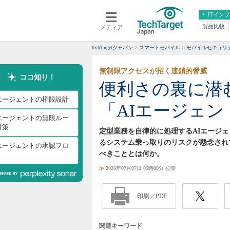
ITイン
製品比較
メディア
クラウド
エンタープライズ
ERP
仮想化
TechTargetジャパン
スマートモバイル
モバイルセキュリ
データ分析
サーバ＆ストレージ
無制限アクセスが招く連鎖的脅威
CX
スマートモバイル
ココ知り！
便利さの裏に潜
情報系システム
ネットワーク
Iエージェントの権限設計
「AIエージェ
システム運用管理
Iエージェントの無限ルー
対策
定型業務を自律的に処理するAIエージ
るシステム乗っ取りのリスクが懸念され
Iエージェントの承認フロ
べきこととは何か。
≫
2026年07月07日 05時00分 公開
印刷／PDF
関連キーワード