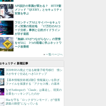
API設計の常識が変わる？ HTTP新
メソッド「QUERY」とセキュリティ
対策を学ぶ
フロンティアAIとサイバーセキュリ
ティ対策の現在地 「17万行のAIコ
ード分析」事例と公的ガイドライン
が示す道筋
「無線LANがつながらない」の苦情
をゼロに 3つの現場に学ぶネットワ
ーク改善術
»
一覧ページへ
セキュリティ 新着記事
2030年RSA廃止で迫る耐量子暗号移行 情シ
スが今すぐ仕込むべき5ステップ
【基本情報技術者試験】情報漏えいを防ぎ、
ファイルを保護する「アクセス権」の基本
なぜAnthropicの「Claude」は暴走し、現実の
企業をハッキングしたのか
Macを守る「ロックダウンモード」が“侵害
調査の障壁”になっている