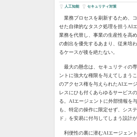
人工知能
|
セキュリティ対策
業務プロセスを刷新するため、コ
せた自律的なタスク処理を担うAI
業務を代替し、事業の生産性を高
の創出を優先するあまり、従来培
るケースが後を絶たない。
最大の懸念は、セキュリティの専
ントに強大な権限を与えてしまう
のアクセス権を与えられたAIエー
レスにひも付くあらゆるサービス
る。AIエージェントに外部情報を与えるMC
も、特定の操作に限定せず、シス
ド」を安易に付与してしまう設計
利便性の裏に潜むAIエージェン