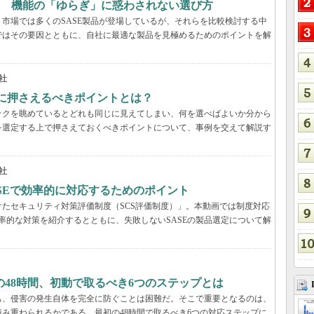
？ 機能の「ゆらぎ」に惑わされない選び方
市場では多くのSASE製品が登場しているが、それらを比較検討する中
ではその要因とともに、自社に最適な製品を見極めるためのポイントを解
社
際に押さえるべきポイントとは？
ックを眺めているとどれも同じに見えてしまい、何を選べばよいか分から
を選定する上で押さえておくべきポイントについて、事例を交えて解説す
社
ASEで効率的に対応するためのポイント
たセキュリティ対策評価制度（SCS評価制度）」。本動画では制度対応
効率的な対策を紹介するとともに、失敗しないSASEの製品選定について解
48時間、初動で取るべき6つのステップとは
も、侵害の発生自体を完全に防ぐことは困難だ。そこで重要となるのは、
み重ねられるかである。最初の48時間で取るべき6つの対応ステップに