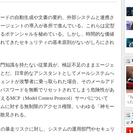
ードの自動生成や文書の要約、外部システムと連携さ
エージェントの導入が各所で進んでいる。これらは定型
めるポテンシャルを秘めている。しかし、時間的な価値
われてきたセキュリティの基本原則がないがしろにされ
門知識を持たない従業員が、検証不足のままエージェ
ことだ。日常的なアシスタントとしてメールシステムへ
ジェントが攻撃者に乗っ取られた場合、そのメールアド
のパスワードを無断でリセットされてしまう危険性があ
「T
P（Model Context Protocol）サーバについて
っ
テムに対する無制限のアクセス権限、いわゆる「神モー
が散見される。
2
トの暴走リスクに対し、システムの運用部門やセキュリ