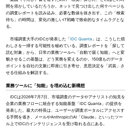
間を溶かしているだろうか。ネットで見つけ出した何十ページも
の調査レポートを読み込み、必要な数値を抜き出す。この「検索
待ち」の時間は、変化の激しいIT戦略で致命的なタイムラグとな
る。
市場調査大手のIDCが発表した「
IDC Quanta
」は、こうした煩
わしさを一掃する可能性を秘めている。調査レポートを「探して
読む対象」から、日常の業務ツールへ「自動で届く知能」へと変
貌させるこの基盤は、どう実務を変えるのか。150億ものデータ
ポイントを自社の文脈に即座に引き寄せ、意思決定を「武装」さ
せる仕組みを解説する。
業務ツールに「知能」を埋め込む新構想
IDCは2026年7月7日、市場調査のデータやアナリストの知見を
企業の業務フローに統合する知能基盤「IDC Quanta」の提供を
発表した。最大の特長は、ユーザーが調査ポータルにアクセスす
る手間を省き、メールやAnthropicのAI「Claude」といったツー
ル上でIDCのインテリジェンスを受け取れる点にある。