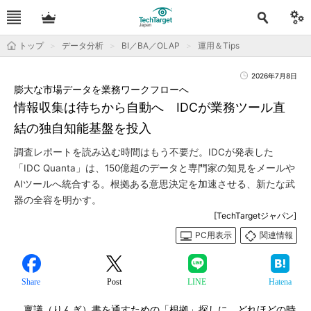
トップ
データ分析
BI／BA／OLAP
運用＆Tips
2026年7月8日
膨大な市場データを業務ワークフローへ
情報収集は待ちから自動へ IDCが業務ツール直
結の独自知能基盤を投入
調査レポートを読み込む時間はもう不要だ。IDCが発表した
「IDC Quanta」は、150億超のデータと専門家の知見をメールや
AIツールへ統合する。根拠ある意思決定を加速させる、新たな武
器の全容を明かす。
[TechTargetジャパン]
PC用表示
関連情報
Share
Post
LINE
Hatena
稟議（りんぎ）書を通すための「根拠」探しに、どれほどの時