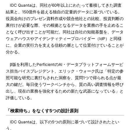
IDC Quantaは、同社が60年以上にわたって蓄積してきた調査
結果と、150億件を超える独自の定量的データに基づいている。
役員会向けのプレゼン資料作成や競合他社との比較、投資判断の
裏付けが必要な際、その根拠となるデータを業務の手を止めるこ
となく呼び出すことが可能だ。同社は自社の知能基盤を、データ
ウェアハウスやアイデンティティープロバイダー（IdP）と同様
に、企業の実行力を支える信頼の層として位置付けていることが
分かる。
β版を利用したPerficientのAI・データプラットフォームサービ
ス担当バイスプレジデント、エリック・ウォーク氏は「特定の参
照可能な研究に裏打ちされた洞察を、質問1つで得られる点が最
大の鍵だ。毎日使うワークベンチから、質の高い調査情報を呼び
出し、現在の業務を強化するための新たな武器になっている」と
評価している。
「検索待ち」をなくす5つの設計原則
IDC Quantaは、以下の5つの原則に基づいて設計されたとい
う。