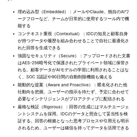
埋め込み型（Embedded）：メールやClaude、独自のAIワ
ークフローなど、チームが日常的に使用するツール内で機
能する
コンテキスト重視（Contextual）：IDCの知見と顧客自身
が持つデータや履歴を組み合わせることで自社に最適化さ
れた回答を生成できる
強固なセキュリティ（Secure）：アップロードされた文書
はAES-256暗号化で保護されたプライベート領域に保管さ
れる。顧客データがAIモデルの学習に利用されることはな
く、SOC 2認証や90日間の自動削除機能も備える
能動的な提案（Aware and Proactive）：匿名化された他
社動向を把握。ユーザーの指示を待たず、予定に合わせて
必要なインテリジェンスがプロアクティブに配信される
厳格な検証（Rigorous）：回答の生成にはマルチエージェ
ントシステムを採用。IDCのデータと照合して妥当性を検
証する。回答の根拠となった思考プロセスや引用元も明示
されるため、ユーザーは確信を持ってデータを活用できる