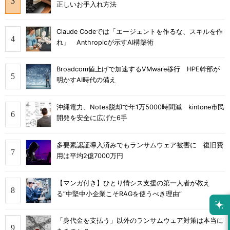
正しいお手入れ方法
Claude Codeでは「エージェントを作るな、スキルを作
れ」 Anthropicが示すAI構築術
Broadcom値上げで加速するVMware移行 HPE幹部が
明かすAI時代の備え
沖縄電力、Notes脱却で年1万5000時間減 kintone市民
開発を安全に広げた6手
多要素認証導入済みでもランサムウェア被害に 復旧費
用は平均2億7000万円
【マンガ付き】ひとり情シス支援の第一人者が教え
る”中堅中小企業こそRAGを使うべき理由”
「身代金を支払う」以外のランサムウェア対策は本当に