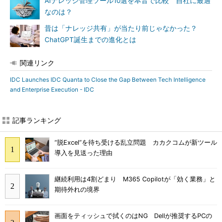
AIナレッジ管理ツール10選を本音で比較 自社に最適
なのは？
昔は「ナレッジ共有」が当たり前じゃなかった？
ChatGPT誕生までの進化とは
関連リンク
IDC Launches IDC Quanta to Close the Gap Between Tech Intelligence
and Enterprise Execution - IDC
記事ランキング
“脱Excel”を待ち受ける乱立問題 カカクコムが新ツール
導入を見送った理由
継続利用は4割どまり M365 Copilotが「効く業務」と
期待外れの境界
画面をティッシュで拭くのはNG Dellが推奨するPCの