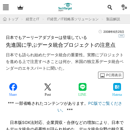
トップ
経営とIT
IT経営／IT戦略系ソリューション
製品解説
2008年6月25日
日本でもアーリーアダプターは登場している
先進国に学ぶデータ統合プロジェクトの注意点
日本でも語られ始めたデータ統合の重要性。実際にプロジェクト
を進める上で注意すべきことは何か、米国の独立系データ統合ベ
ンダーのエキスパートに聞いた。
PC用表示
Share
Post
LINE
Hatena
*** 一部省略されたコンテンツがあります。
PC版でご覧くださ
い。
***
日本版SOX法対応、企業買収・合併などの増加により、日本で
もデータ統合の必要性が語られ始めた。データ統合分野の独立系