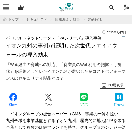
トップ
セキュリティ
情報漏えい対策
製品解説
2011年2月3日
パロアルトネットワークス「PAシリーズ」導入事例
イオン九州の事例が証明した次世代ファイアウ
ォールの導入効果
「Web経由の脅威への対応」「従業員のWeb利用の把握・可視
化」を課題としていたイオン九州が選択した高コストパフォーマ
ンスのセキュリティ製品とは？
PC用表示
Share
Post
LINE
Hatena
イオングループの総合スーパー（GMS）事業の一翼を担い、
九州全域を事業基盤とするイオン九州。歴史的に地元に根を張る
企業として複数の店舗ブランドを持ち、グループ間のシナジー効