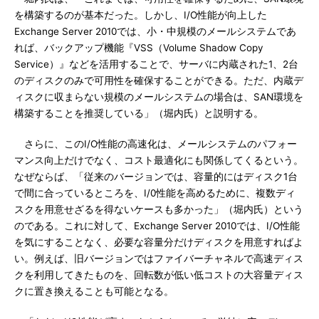
を構築するのが基本だった。しかし、I/O性能が向上した
Exchange Server 2010では、小・中規模のメールシステムであ
れば、バックアップ機能『VSS（Volume Shadow Copy
Service）』などを活用することで、サーバに内蔵された1、2台
のディスクのみで可用性を確保することができる。ただ、内蔵デ
ィスクに収まらない規模のメールシステムの場合は、SAN環境を
構築することを推奨している」（堀内氏）と説明する。
さらに、このI/O性能の高速化は、メールシステムのパフォー
マンス向上だけでなく、コスト最適化にも関係してくるという。
なぜならば、「従来のバージョンでは、容量的にはディスク1台
で間に合っているところを、I/0性能を高めるために、複数ディ
スクを用意せざるを得ないケースも多かった」（堀内氏）という
のである。これに対して、Exchange Server 2010では、I/O性能
を気にすることなく、必要な容量分だけディスクを用意すればよ
い。例えば、旧バージョンではファイバーチャネルで高速ディス
クを利用してきたものを、回転数が低い低コストの大容量ディス
クに置き換えることも可能となる。