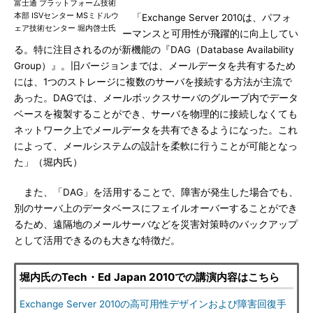
富士通 プラットフォーム技術
本部 ISVセンター MSミドルウ
「Exchange Server 2010は、パフォ
ェア技術センター 堀内啓士氏
ーマンスと可用性が飛躍的に向上してい
る。特に注目されるのが新機能の『DAG（Database Availability
Group）』。旧バージョンまでは、メールデータを共有するため
には、1つのストレージに複数のサーバを接続する方法が主流で
あった。DAGでは、メールボックスサーバのグループ内でデータ
ベースを複製することができ、サーバを物理的に接続しなくても
ネットワーク上でメールデータを共有できるようになった。これ
によって、メールシステムの設計を柔軟に行うことが可能となっ
た」（堀内氏）
また、「DAG」を活用することで、障害が発生した場合でも、
別のサーバ上のデータベースにフェイルオーバーすることができ
るため、遠隔地のメールサーバなどを災害対策時のバックアップ
として活用できるのも大きな特徴だ。
堀内氏のTech・Ed Japan 2010での講演内容はこちら
Exchange Server 2010の高可用性デザインおよび障害回復手