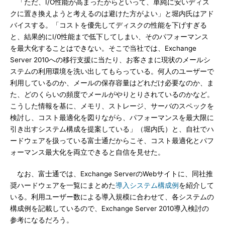
「ただ、I/O性能が高まったからといって、単純に安いディス
クに置き換えようと考えるのは避けた方がよい」と堀内氏はアド
バイスする。「コストを優先してディスクの性能を下げすぎる
と、結果的にI/0性能まで低下してしまい、そのパフォーマンス
を最大化することはできない。そこで当社では、Exchange
Server 2010への移行支援に当たり、お客さまに現状のメールシ
ステムの利用環境を洗い出してもらっている。何人のユーザーで
利用しているのか、メールの保存容量はどれだけ必要なのか、ま
た、どのくらいの頻度でメールがやりとりされているのかなど。
こうした情報を基に、メモリ、ストレージ、サーバのスペックを
検討し、コスト最適化を図りながら、パフォーマンスを最大限に
引き出すシステム構成を提案している」（堀内氏）と、自社でハ
ードウェアを扱っている富士通だからこそ、コスト最適化とパフ
ォーマンス最大化を両立できると自信を見せた。
なお、富士通では、Exchange ServerのWebサイトに、同社推
奨ハードウェアを一覧にまとめた
導入システム構成例
を紹介して
いる。利用ユーザー数による導入規模に合わせて、各システムの
構成例を記載しているので、Exchange Server 2010導入検討の
参考になるだろう。