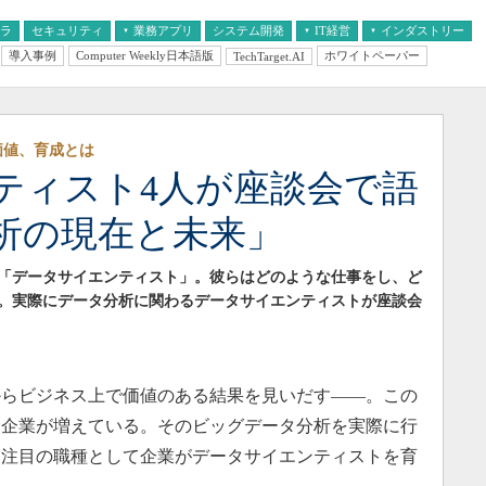
フラ
セキュリティ
業務アプリ
システム開発
IT経営
インダストリー
導入事例
Computer Weekly日本語版
ホワイトペーパー
TechTarget.AI
AI
経営とIT
医療IT
中堅・中小企業とIT
教育IT
価値、育成とは
ティスト4人が座談会で語
析の現在と未来」
「データサイエンティスト」。彼らはどのような仕事をし、ど
。実際にデータ分析に関わるデータサイエンティストが座談会
らビジネス上で価値のある結果を見いだす――。この
む企業が増えている。そのビッグデータ分析を実際に行
。注目の職種として企業がデータサイエンティストを育