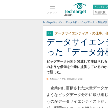
ITイン
製品比較
メディア
クラウド
エンタープライズ
ERP
仮想化
TechTargetジャパン
データ分析
ビッグデータ
製品解説
データ分析
サーバ＆ストレージ
データサイエンティストの仕事、
CX
スマートモバイル
データサイエン
情報系システム
ネットワーク
った「データ分
システム運用管理
ビッグデータ分析と関連して注目される
のような価値を企業に提供しているのか
で語った。
≫
2013年04月24日 00時00分 公開
企業内に蓄積された大量データか
ようなビッグデータ分析に取り組
うのがデータサイエンティストだ