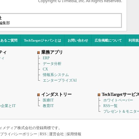
Copyright © ITmedia, Inc. All Rights Reserved.
社
t編集部
くあるご質問
TechTargetジャパンとは
お問い合わせ
広告掲載について
利用規
ティ
業務アプリ
ティ
ERP
データ分析
CX
情報系システム
エンタープライズAI
インダストリー
TechTargetサービ
医療IT
ホワイトペーパー
企業とIT
教育IT
RSS一覧
プレゼント＆モニタ
アイティメディア株式会社の登録商標です。
プライバシーポリシー
|
RSS
|
運営会社
|
採用情報