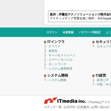
提供：伊藤忠テクノソリューションズ株式会
アイティメディア営業企画／制作：TechTarge
ログイン
会員登録
パスワード再設定
よ
ITインフラ
セキュリ
クラウド
セキュリ
仮想化
サーバ＆ストレージ
スマートモバイル
ネットワーク
システム運用管理
システム開発
IT経営
システム開発
経営とIT
中堅・中小
ITmediaは
メディア一覧
|
公式SNS
|
広告案内
|
お問い合わせ
|