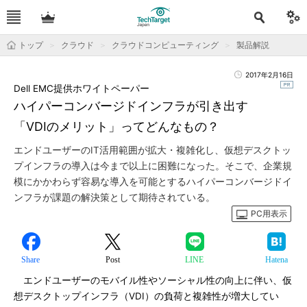
トップ
クラウド
クラウドコンピューティング
製品解説
2017年2月16日
Dell EMC提供ホワイトペーパー
ハイパーコンバージドインフラが引き出す
「VDIのメリット」ってどんなもの？
エンドユーザーのIT活用範囲が拡大・複雑化し、仮想デスクトッ
プインフラの導入は今まで以上に困難になった。そこで、企業規
模にかかわらず容易な導入を可能とするハイパーコンバージドイ
ンフラが課題の解決策として期待されている。
PC用表示
Share
Post
LINE
Hatena
エンドユーザーのモバイル性やソーシャル性の向上に伴い、仮
想デスクトップインフラ（VDI）の負荷と複雑性が増大してい