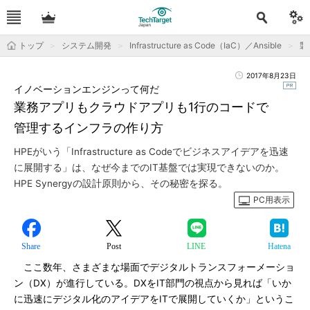
トップ
システム開発
Infrastructure as Code（IaC）／Ansible
製
2017年8月23日
イノベーションエンジンって何だ
業務アプリもクラウドアプリも1行のコードで
管理するインフラの作り方
HPEがいう「Infrastructure as Codeでビジネスアイデアを迅速
に展開する」は、なぜ今までのIT基盤では実現できないのか。
HPE Synergyの設計原則から、その秘密を探る。
PC用表示
Share
Post
LINE
Hatena
ここ数年、さまざまな場面でデジタルトランスフォーメーショ
ン（DX）が進行している。DXをIT部門の視点から見れば「いか
に迅速にデジタル化のアイデアをITで展開していくか」というこ