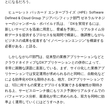
とになるだろう。
ヒューレット パッカード エンタープライズ（HPE）Software
Defined & Cloud Group アジアパシフィック部門 ゼネラルマネジ
ャーのジャンポール・ボバイルド氏は、「DXを実現するには、
新しいサービスを迅速に用意し、脅威を予測し、リアルタイム分
析データを提供するプロセスを短期間で構築し、微調整しながら
ビジネスの成果を促進する“イノベーションエンジン”を構築する
必要がある」と語る。
しかしながらIT部門は、従来型の業務アプリケーションなどと
クラウドネイティブなDXアプリケーションとの併存によって、
非常に困難な課題に直面している。まず、サイロ化した業務アプ
リケーションでは安定運用が求められるのと同時に、自動化など
による効率化やDXも期待される。他方、DXアプリケーションで
は、1日に何十もの変更とデプロイを実施できる俊敏性が期待さ
れる上、サービスローンチ後にもリスク予測やリアルタイムでの
パフォーマンス分析、最適化が常に求められる。双方を同時に効
率よく運用していくにはどうすべきか。