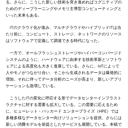
る。さらに、こうした新しい技術を突き進めればコグニティブの
ためのディープラーニングやメモリ主導型コンピューティングと
いった未来もある。
ITのクラウド化が進み、マルチクラウドやハイブリッドITは当
たり前に、コンピュート、ストレージ、ネットワークのリソース
はソフトウェアで定義して調達できる時代になった。
一方で、オールフラッシュストレージやハイパーコンバージド
システムのように、ハードウェアに由来する技術革新とソフトウ
ェアによる高度化も大きく進展している。さらに、IoTによって
人やモノがつながり合い、そこから生成されるデータは爆発的に
増加。それに伴ってデータ分析のニーズが高まり、新しいアプリ
ケーションも急増している。
こうしたITの変化に呼応する形でデータセンターインフラスト
ラクチャに対する需要も拡大している。この需要に応えるため
に、ヒューレット・パッカード エンタープライズ（HPE）では
多種多様なデータセンター向けソリューションを提供、さらには
新しい消費モデルを前提としたサービスも展開している。本稿で