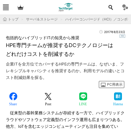
トップ
サーバ＆ストレージ
ハイパーコンバージド（HCI）／コンポ
2017年8月23日
包括的なハイブリッドITの知見から推奨
HPE専門チームが推奨するDCテクノロジーは
どれだけコストを削減するか
企業ITを全方位でカバーするHPEの専門チームは、なぜいま、フ
レキシブルキャパシティを推奨するのか。利用モデルの違いとコ
スト削減効果を探る。
PC用表示
Share
Post
LINE
Hatena
従来型の基幹業務システムが存続する一方で、ハイブリッドク
ラウドやソフトウェア定義型のインフラ運用も広まりつつある。
他方、IoTを含むエッジコンピューティングも注目を集めてい