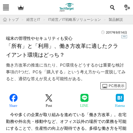
トップ
経営とIT
IT経営／IT戦略系ソリューション
製品解説
2017年9月14日
端末の管理性やセキュリティも安心
「所有」と「利用」、働き方改革に適したクラ
イアント環境はどっち？
働き方改革の推進に当たり、PC環境をどうするかは重要な検討
事項の1つだ。PCを「購入する」という考え方から一度脱してみ
ると、適切な答えが見える可能性がある。
PC用表示
Share
Post
LINE
Hatena
今や多くの企業が取り組みを進めている「働き方改革」。在宅
勤務や外出先・移動中など、オフィス以外の場所での業務を可能
にすることで、生産性の向上が期待できる。多様な働き方を可能