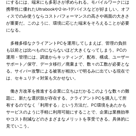
にするには、端末にも多彩さが求められる。モバイルワークには
携帯性に優れたUltrabookや2-in-1デバイスなどが好ましい。オフ
ィスでのみ使うならコストパフォーマンスの高さや画面の大きさ
が重要だ。このように、環境に応じた端末をそろえることが必要
になる。
多種多様なクライアントPCを運用してしまえば、管理の負担
も以前とは比べものにならないほど大きくなってしまう。PCの
運用・管理には、調達からキッティング、配布、構成、ユーザー
サポート／保守、データ移行／廃棄まで、数々の工数が必要とな
る。サイバー攻撃による被害が相次いで明るみに出ている現在で
は、セキュリティ対策も欠かせない。
働き方改革を推進する企業に立ちはだかるこのような数々の難
題に、新たな選択肢が存在する。クライアントPCを購入して所
有するのでなく「利用する」という方法だ。PC環境をあたかも
サービスのように手軽に利用可能にすることで、企業は業務効率
やコスト削減などのさまざまなメリットを享受できる。具体的に
見ていこう。