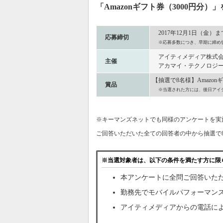
「Amazonギフト券（3000円
2017年12月1日（金）ま
応募締切
※応募多数につき、早期に締め
アイティメディア株式
主催
アカマイ・テクノロジー
【抽選で8名様】Amazon
賞品
※当選された方には、後日アイ
※キーマンズネットでも同様のアンケートを実施し
ご回答いただいた全ての回答者の中から抽選で
※当選対象者は、以下の条件を満たす方に限
本アンケートに全問ご回答いた
勤務先でモバイルパフォーマン
アイティメディアからの電話に