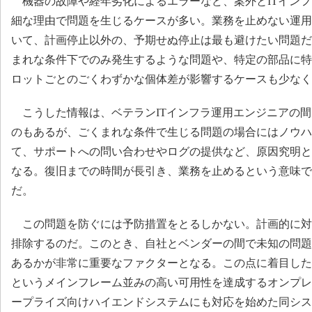
機器の故障や経年劣化によるエラーなど、案外とITインフ
細な理由で問題を生じるケースが多い。業務を止めない運用
いて、計画停止以外の、予期せぬ停止は最も避けたい問題だ
まれな条件下でのみ発生するような問題や、特定の部品に特
ロットごとのごくわずかな個体差が影響するケースも少なく
こうした情報は、ベテランITインフラ運用エンジニアの間
のもあるが、ごくまれな条件で生じる問題の場合にはノウハ
て、サポートへの問い合わせやログの提供など、原因究明と
なる。復旧までの時間が長引き、業務を止めるという意味で
だ。
この問題を防ぐには予防措置をとるしかない。計画的に対
排除するのだ。このとき、自社とベンダーの間で未知の問題
あるかが非常に重要なファクターとなる。この点に着目したサー
というメインフレーム並みの高い可用性を達成するオンプレ
ープライズ向けハイエンドシステムにも対応を始めた同シス