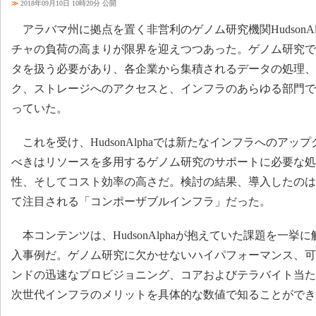
≫
2018年09月10日 10時20分 公開
アラバマ州に拠点を置く非営利のゲノム研究機関HudsonAl
チャの負荷の高まりが限界を迎えつつあった。ゲノム研究で
タを扱う必要があり、各企業から集積されるデータの処理、
ク、ストレージへのアクセスと、インフラのあらゆる部門で
っていた。
これを受け、HudsonAlphaでは新たなインフラへのアッ
べきはリソースを多用するゲノム研究のサポートに必要な処
性、そしてコスト効率の高さだ。検討の結果、導入したのは
て注目される「コンポーザブルインフラ」だった。
本コンテンツは、HudsonAlphaが抱えていた課題を一挙
入事例だ。ゲノム研究に欠かせないハイパフォーマンス、可
ンドの迅速なプロビジョニング、コアおよびテラバイト当た
次世代インフラのメリットを具体的な数値で知ることができ