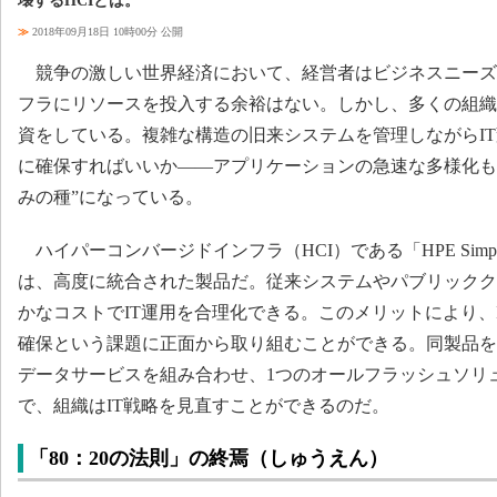
壊するHCIとは。
≫
2018年09月18日 10時00分 公開
競争の激しい世界経済において、経営者はビジネスニーズに
フラにリソースを投入する余裕はない。しかし、多くの組織
資をしている。複雑な構造の旧来システムを管理しながらI
に確保すればいいか――アプリケーションの急速な多様化も相
みの種”になっている。
ハイパーコンバージドインフラ（HCI）である「HPE SimpliVit
は、高度に統合された製品だ。従来システムやパブリックク
かなコストでIT運用を合理化できる。このメリットにより、
確保という課題に正面から取り組むことができる。同製品を
データサービスを組み合わせ、1つのオールフラッシュソリ
で、組織はIT戦略を見直すことができるのだ。
「80：20の法則」の終焉（しゅうえん）