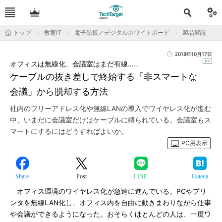
トップ
教育IT
電子黒板／デジタルホワイトボード
製品解説
2018年10月17日
オフィスは無線化、会議室はまだ有線……
ケーブルの抜き差しで終始する「非スマートな
会議」から脱却する方法
社内のフリーアドレス化や無線LANの導入でワイヤレス化が進む
中、いまだに会議室だけはケーブルに縛られている。会議室もス
マートにするにはどうすればよいか。
PC用表示
Share
Post
LINE
Hatena
オフィス環境のワイヤレス化が急速に進んでいる。PCやプリ
ンタを無線LAN化し、オフィス内を自由に動きまわりながら仕事
や会議ができるようになった。おそらくほとんどの人は、一度ワ