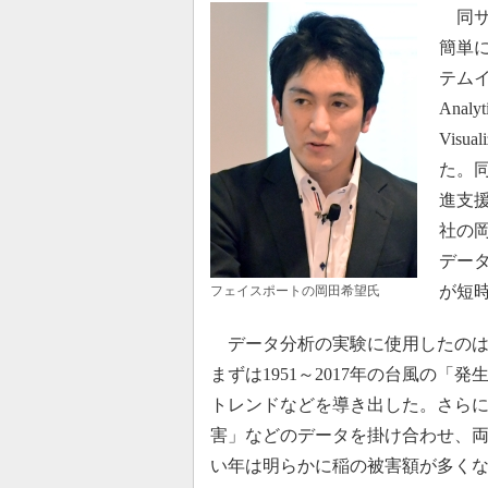
同サ
簡単
テムイ
Anal
Vis
た。
進支
社の岡田
デー
が短
フェイスポートの岡田希望氏
データ分析の実験に使用したのは
まずは1951～2017年の台風の
トレンドなどを導き出した。さら
害」などのデータを掛け合わせ、
い年は明らかに稲の被害額が多く