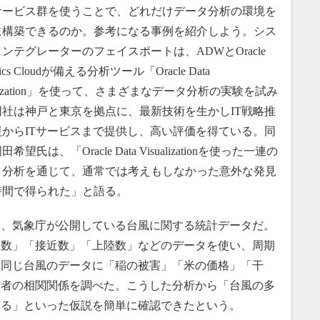
ービス群を使うことで、どれだけデータ分析の環境を
に構築できるのか。参考になる事例を紹介しよう。シス
ンテグレーターのフェイスポートは、ADWとOracle
ytics Cloudが備える分析ツール「Oracle Data
ualization」を使って、さまざまなデータ分析の実験を試み
同社は神戸と東京を拠点に、最新技術を生かしIT戦略推
援からITサービスまで提供し、高い評価を得ている。同
希望氏は、「Oracle Data Visualizationを使った一連の
タ分析を通じて、通常では考えもしなかった意外な発見
時間で得られた」と語る。
、気象庁が公開している台風に関する統計データだ。
「発生数」「接近数」「上陸数」などのデータを使い、周期
に同じ台風のデータに「稲の被害」「米の価格」「干
両者の相関関係を調べた。こうした分析から「台風の多
なる」といった仮説を簡単に確認できたという。