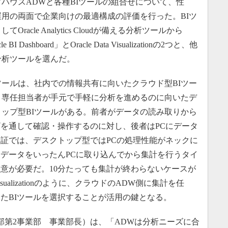
アハウスADWと各種BIツールの組合せについて、性
運用の両面で企業向けの最適構成の評価を行った。BIツ
てOracle Analytics Cloudが備える分析ツールから
le BI Dashboard」とOracle Data Visualizationの2つと、他
分析ツールを選んだ。
ツールは、社内での情報共有に向いたクラウド型BIツー
、専任担当者が手元で手軽に分析を進めるのに向いたデ
トップ型BIツールがある。前者がデータの読み取りから
を通して確認・操作するのに対し、後者はPCにデータ
証では、デスクトップ型ではPCの処理性能がネックに
データをいったんPCに取り込んでから集計を行うタイ
注意が必要だ。10分たっても集計が終わらないケースが
Visualizationのように、クラウドのADW側に集計を任
たBIツールを選択することが活用の鍵となる。
第2事業部 事業部長）は、「ADWは分析ニーズに合