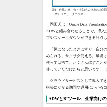
図1 台風の発生数と有効求人倍率の相関
（黄）《クリックで拡大》
岡田氏は、Oracle Data Visua
ADWと組み合わせることで、導入
プやスケールダウンができる利点
「気になったときにすぐ、自分の
められる。サクサク使える。環境
使っては捨て、たくさん試すこと
使っていただけたらと思います」
クラウドサービスとして導入でき
構築にかかる期間や運用にかかる
ADWとBIツール、企業向け