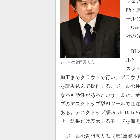
ウェ
能・
ールとし
「Orac
社の
BI
ルと
ジールの賀門秀人氏
スク
加工までクラウドで行い、ブラウザ
を読み込んで操作する。ジールの検
なる可能性があるという。また、全
プのデスクトップ型BIツールでは
ある。デスクトップ版Oracle Data 
せ、結果だけ表示するモードを備え
ジールの賀門秀人氏（第2事業本部