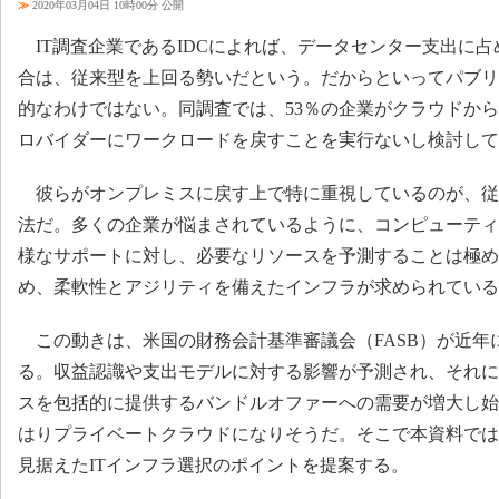
≫
2020年03月04日 10時00分 公開
IT調査企業であるIDCによれば、データセンター支出に占
合は、従来型を上回る勢いだという。だからといってパブリ
的なわけではない。同調査では、53％の企業がクラウドか
ロバイダーにワークロードを戻すことを実行ないし検討して
彼らがオンプレミスに戻す上で特に重視しているのが、従
法だ。多くの企業が悩まされているように、コンピューティ
様なサポートに対し、必要なリソースを予測することは極め
め、柔軟性とアジリティを備えたインフラが求められている
この動きは、米国の財務会計基準審議会（FASB）が近年
る。収益認識や支出モデルに対する影響が予測され、それに
スを包括的に提供するバンドルオファーへの需要が増大し始
はりプライベートクラウドになりそうだ。そこで本資料では
見据えたITインフラ選択のポイントを提案する。