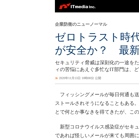
企業防衛のニューノーマル
ゼロトラスト時
が安全か？ 最
セキュリティ脅威は深刻化の一途を
ィの苦悩にあえぐ多忙なIT部門は、
≫
2020年11月13日 10時00分 公開
フィッシングメールが毎日何通も送
ストールされそうになることもある
とで何とか事なきを得てきたが、こ
新型コロナウイルス感染症がセキュ
であれば怪しいメールが来ても周囲に