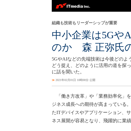
組織も技術もリーダーシップが重要
中小企業は5Gや
のか 森 正弥氏
5GやAIなどの先端技術は今後どの
どう捉え、どのように活用の道を探っ
に話を聞いた。
≫
2021年02月01日 10時00分 公開
「働き方改革」や「業務効率化」を背
ジネス成長への期待が高まっている。「De
たITデバイスやアプリケーション、
ネス展開が容易となり、飛躍的に業