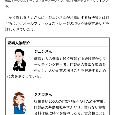
※DX：デジタルトランスフォーメーション、VDI：仮想デスクトップインフ
ラ。
そう悩むタナカさんに、ジュンさんがお薦めする解決策とは何
だろうか。オールフラッシュストレージの現状や提案方法などを
詳しく見ていこう。
登場人物紹介
ジュンさん
商流も人の機微も鋭く察知する経験豊かなマ
ーケティング担当者。IT製品の豊富な知識を
生かし、人や企業の困りごとを解決するため
に力を尽くしている。
タナカさん
従業員約200人のIT製品販売A社の若手営業。
IT製品の基礎知識を学んだり、慣れない提案
資料作成に時間を費やしたり、営業担当とし