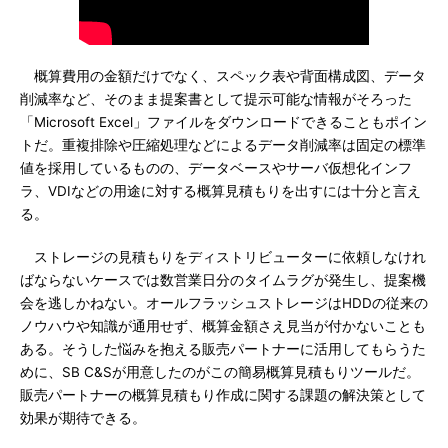
概算費用の金額だけでなく、スペック表や背面構成図、データ
削減率など、そのまま提案書として提示可能な情報がそろった
「Microsoft Excel」ファイルをダウンロードできることもポイン
トだ。重複排除や圧縮処理などによるデータ削減率は固定の標準
値を採用しているものの、データベースやサーバ仮想化インフ
ラ、VDIなどの用途に対する概算見積もりを出すには十分と言え
る。
ストレージの見積もりをディストリビューターに依頼しなけれ
ばならないケースでは数営業日分のタイムラグが発生し、提案機
会を逃しかねない。オールフラッシュストレージはHDDの従来の
ノウハウや知識が通用せず、概算金額さえ見当が付かないことも
ある。そうした悩みを抱える販売パートナーに活用してもらうた
めに、SB C&Sが用意したのがこの簡易概算見積もりツールだ。
販売パートナーの概算見積もり作成に関する課題の解決策として
効果が期待できる。