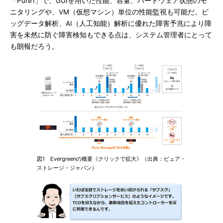
「Pure1」で、GUIを用いた性能、容量、ハードウェア状態のモ
ニタリングや、VM（仮想マシン）単位の性能監視も可能だ。ビ
ッグデータ解析、AI（人工知能）解析に優れた障害予兆により障
害を未然に防ぐ障害検知もできる点は、システム管理者にとって
も朗報だろう。
図1 Evergreenの概要《クリックで拡大》（出典：ピュア・
ストレージ・ジャパン）