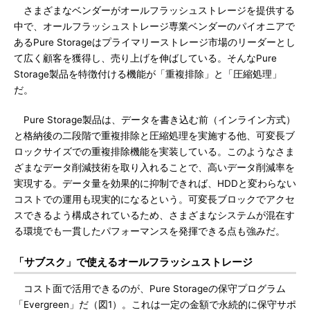
さまざまなベンダーがオールフラッシュストレージを提供する
中で、オールフラッシュストレージ専業ベンダーのパイオニアで
あるPure Storageはプライマリーストレージ市場のリーダーとし
て広く顧客を獲得し、売り上げを伸ばしている。そんなPure
Storage製品を特徴付ける機能が「重複排除」と「圧縮処理」
だ。
Pure Storage製品は、データを書き込む前（インライン方式）
と格納後の二段階で重複排除と圧縮処理を実施する他、可変長ブ
ロックサイズでの重複排除機能を実装している。このようなさま
ざまなデータ削減技術を取り入れることで、高いデータ削減率を
実現する。データ量を効果的に抑制できれば、HDDと変わらない
コストでの運用も現実的になるという。可変長ブロックでアクセ
スできるよう構成されているため、さまざまなシステムが混在す
る環境でも一貫したパフォーマンスを発揮できる点も強みだ。
「サブスク」で使えるオールフラッシュストレージ
コスト面で活用できるのが、Pure Storageの保守プログラム
「Evergreen」だ（図1）。これは一定の金額で永続的に保守サポ