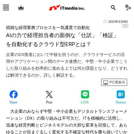
2021年3月9日
煩雑な経理業務プロセスを一気通貫で自動化
AIの力で経理担当者の面倒な「仕訳」「検証」
を自動化するクラウド型ERPとは？
企業のDX推進において中核を担うのが、クラウドサービスの活
用やアプリケーション間のデータ連携だ。中堅・中小企業でこう
した取り組みを効率的に進める上では何が課題となり、どうすれ
ば解消できるのか。詳しく解説する。
PC用表示
Share
Post
LINE
Hatena
大企業のみならず中堅・中小企業もデジタルトランスフォーメ
ーション（DX）の取り組みは不可欠だ。ITを積極的に活用し、
迅速な経営判断とビジネスモデルの大胆な変革を目指して、あら
ゆることが目まぐるしく変化する不確定な時代を勝ち抜いていか