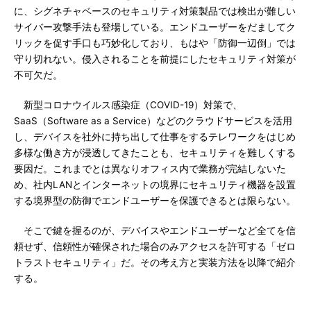
に、シグネチャベースのセキュリティ対策製品では検出が難しい
サイバー攻撃手法も登場している。エンドユーザーをだましてク
リックを促す手口も巧妙化しており、もはや「防御一辺倒」では
守り切れない。侵入されることを前提にしたセキュリティ対策が
不可欠だ。
新型コロナウイルス感染症（COVID-19）対策で、
SaaS（Software as a Service）などのクラウドサービスを活用
し、デバイスを社外に持ち出して仕事をするテレワークをはじめ
多様な働き方が浸透してきたことも、セキュリティを難しくする
要因だ。これまでとは異なりオフィス内で業務が完結しないた
め、社内LANとインターネットの境界にセキュリティ機器を設置
する境界型の防御でエンドユーザーを保護できるとは限らない。
そこで鍵を握るのが、デバイスやエンドユーザーなど全てを信
頼せず、信頼性が確保された場合のみアクセスを許可する「ゼロ
トラストセキュリティ」だ。その考え方と実装方法を以降で紹介
する。