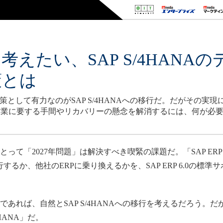
に考えたい、SAP S/4HANA
策とは
避策として有力なのがSAP S/4HANAへの移行だ。だがその
作業に要する手間やリカバリーの懸念を解消するには、何が必
とって「2027年問題」は解決すべき喫緊の課題だ。「SAP ERP
移行するか、他社のERPに乗り換えるかを、SAP ERP 6.0の標
であれば、自然とSAP S/4HANAへの移行を考えるだろう。
HANA」だ。