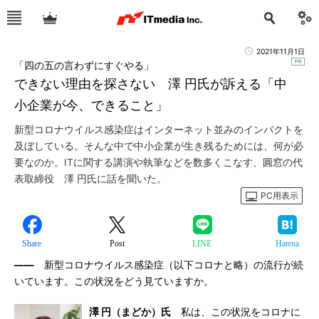
2021年11月1日
「四の五の言わずにすぐやる」
できない理由を探さない 澤 円氏が訴える「中
小企業が今、できること」
新型コロナウイルス感染症はインターネット並みのインパクトを
及ぼしている。そんな中で中小企業が生き残るためには、何が必
要なのか。ITに関する講演や執筆などを数多くこなす、圓窓の代
表取締役 澤 円氏に話を聞いた。
PC用表示
Share
Post
LINE
Hatena
――
新型コロナウイルス感染症（以下コロナと略）の流行が続
いています。この状況をどう見ていますか。
澤 円（まどか）氏
私は、この状況をコロナに