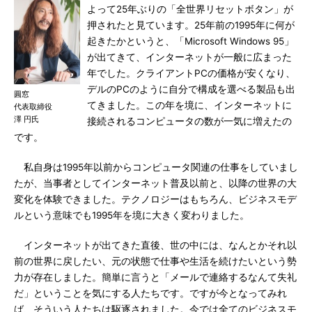
よって25年ぶりの「全世界リセットボタン」が
押されたと見ています。25年前の1995年に何が
起きたかというと、「Microsoft Windows 95」
が出てきて、インターネットが一般に広まった
年でした。クライアントPCの価格が安くなり、
デルのPCのように自分で構成を選べる製品も出
圓窓
てきました。この年を境に、インターネットに
代表取締役
澤 円氏
接続されるコンピュータの数が一気に増えたの
です。
私自身は1995年以前からコンピュータ関連の仕事をしていまし
たが、当事者としてインターネット普及以前と、以降の世界の大
変化を体験できました。テクノロジーはもちろん、ビジネスモデ
ルという意味でも1995年を境に大きく変わりました。
インターネットが出てきた直後、世の中には、なんとかそれ以
前の世界に戻したい、元の状態で仕事や生活を続けたいという勢
力が存在しました。簡単に言うと「メールで連絡するなんて失礼
だ」ということを気にする人たちです。ですが今となってみれ
ば、そういう人たちは駆逐されました。今では全てのビジネスモ