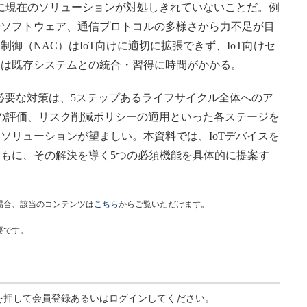
に現在のソリューションが対処しきれていないことだ。例
やソフトウェア、通信プロトコルの多様さから力不足が目
御（NAC）はIoT向けに適切に拡張できず、IoT向けセ
ンは既存システムとの統合・習得に時間がかかる。
必要な対策は、5ステップあるライフサイクル全体へのア
クの評価、リスク削減ポリシーの適用といった各ステージを
ソリューションが望ましい。本資料では、IoTデバイスを
もに、その解決を導く5つの必須機能を具体的に提案す
場合、該当のコンテンツは
こちら
からご覧いただけます。
要です。
を押して会員登録あるいはログインしてください。