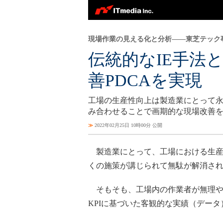
現場作業の見える化と分析――東芝テック
伝統的なIE手法
善PDCAを実現
工場の生産性向上は製造業にとって永
み合わせることで画期的な現場改善
≫
2022年02月25日 10時00分 公開
製造業にとって、工場における生産
くの施策が講じられて無駄が解消さ
そもそも、工場内の作業者が無理や
KPIに基づいた客観的な実績（デー