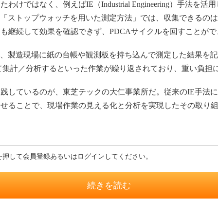
はなく、例えばIE（Industrial Engineering）手
る「ストップウォッチを用いた測定方法」では、収集できるの
も継続して効果を確認できず、PDCAサイクルを回すことがで
め、製造現場に紙の台帳や観測板を持ち込んで測定した結果を
力して集計／分析するといった作業が繰り返されており、重い負担
しているのが、東芝テックの大仁事業所だ。従来のIE手法にI
わせることで、現場作業の見える化と分析を実現したその取り
を押して会員登録あるいはログインしてください。
続きを読む