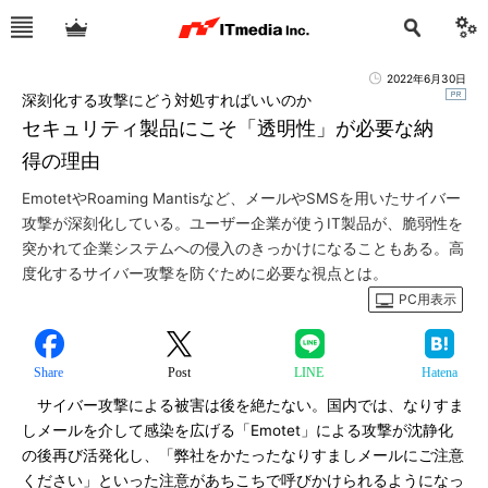
2022年6月30日
深刻化する攻撃にどう対処すればいいのか
セキュリティ製品にこそ「透明性」が必要な納
得の理由
EmotetやRoaming Mantisなど、メールやSMSを用いたサイバー
攻撃が深刻化している。ユーザー企業が使うIT製品が、脆弱性を
突かれて企業システムへの侵入のきっかけになることもある。高
度化するサイバー攻撃を防ぐために必要な視点とは。
PC用表示
Share
Post
LINE
Hatena
サイバー攻撃による被害は後を絶たない。国内では、なりすま
しメールを介して感染を広げる「Emotet」による攻撃が沈静化
の後再び活発化し、「弊社をかたったなりすましメールにご注意
ください」といった注意があちこちで呼びかけられるようになっ