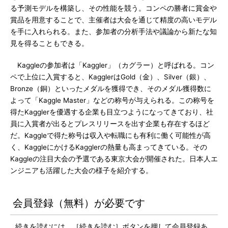
る予測モデルを構築し、その性能を競う。コンペの勝者に賞金や
賞品を用意することで、主催者は大会を通じて精度の高いモデル
を手に入れられる。また、参加者の分析手法や議論から新たな知
見を得ることもできる。
Kaggleの参加者は「Kaggler」（カグラー）と呼ばれる。コン
ペで上位に入賞すると、KagglerはGold（金）、Silver（銀）、
Bronze（銅）といったメダルを獲得でき、そのメダル獲得数に
よって「Kaggle Master」などの称号が与えられる。この称号を
得たKagglerを優遇する企業も目立つようになってきており、社
員に入賞者が出るとプレスリリースを出す企業も存在するほど
だ。Kaggleで得た称号は収入や転職にも有利に働く可能性が高
く、KaggleにかけるKagglerの熱量も高まってきている。その
Kaggleの注目大会の予選である東京大会が開催された。日本人エ
ンジニアも活躍した大会の様子を紹介する。
会員登録（無料）が必要です
続きを読むには、［続きを読む］ボタンを押して会員登録あ