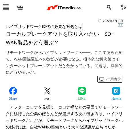
2022年7月19日
ハイブリッドワーク時代に必要な対処とは
ローカルブレークアウトを取り入れたい SD-
WAN製品をどう選ぶ？
リモートワークからハイブリッドワークへ――。ここであらため
て、WAN回線逼迫への対処が必要になる。根本的な解決策はイ
ンターネットブレークアウトだと分かっている。問題は、具体的
にどうやるかだ。
PC用表示
Share
Post
LINE
Hatena
アフターコロナを見据え、コロナ禍などの要因でリモートワー
クに移行した企業のほとんどが選択する次の働き方は、ハイブリ
ッドワークだ。だが、リモートワークからハイブリッドワークへ
の移行には、自社WANの整備という大きな課題が立ちはだか