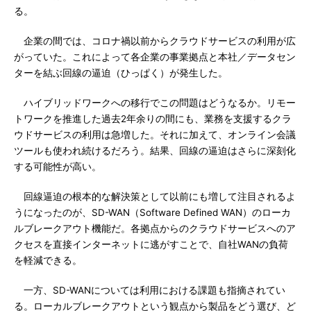
る。
企業の間では、コロナ禍以前からクラウドサービスの利用が広
がっていた。これによって各企業の事業拠点と本社／データセン
ターを結ぶ回線の逼迫（ひっぱく）が発生した。
ハイブリッドワークへの移行でこの問題はどうなるか。リモー
トワークを推進した過去2年余りの間にも、業務を支援するクラ
ウドサービスの利用は急増した。それに加えて、オンライン会議
ツールも使われ続けるだろう。結果、回線の逼迫はさらに深刻化
する可能性が高い。
回線逼迫の根本的な解決策として以前にも増して注目されるよ
うになったのが、SD-WAN（Software Defined WAN）のローカ
ルブレークアウト機能だ。各拠点からのクラウドサービスへのア
クセスを直接インターネットに逃がすことで、自社WANの負荷
を軽減できる。
一方、SD-WANについては利用における課題も指摘されてい
る。ローカルブレークアウトという観点から製品をどう選び、ど