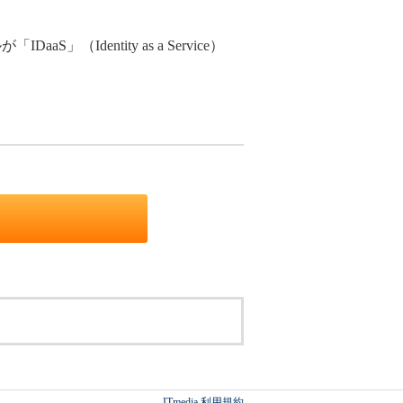
entity as a Service）
ITmedia 利用規約