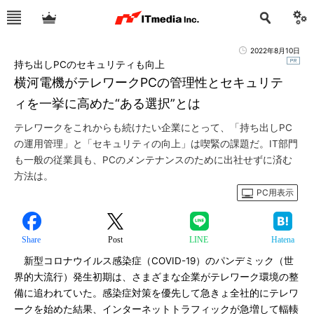
2022年8月10日
持ち出しPCのセキュリティも向上
横河電機がテレワークPCの管理性とセキュリテ
ィを一挙に高めた“ある選択”とは
テレワークをこれからも続けたい企業にとって、「持ち出しPC
の運用管理」と「セキュリティの向上」は喫緊の課題だ。IT部門
も一般の従業員も、PCのメンテナンスのために出社せずに済む
方法は。
PC用表示
Share
Post
LINE
Hatena
新型コロナウイルス感染症（COVID-19）のパンデミック（世
界的大流行）発生初期は、さまざまな企業がテレワーク環境の整
備に追われていた。感染症対策を優先して急きょ全社的にテレワ
ークを始めた結果、インターネットトラフィックが急増して輻輳