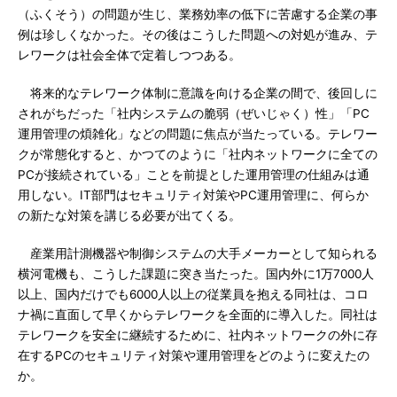
（ふくそう）の問題が生じ、業務効率の低下に苦慮する企業の事
例は珍しくなかった。その後はこうした問題への対処が進み、テ
レワークは社会全体で定着しつつある。
将来的なテレワーク体制に意識を向ける企業の間で、後回しに
されがちだった「社内システムの脆弱（ぜいじゃく）性」「PC
運用管理の煩雑化」などの問題に焦点が当たっている。テレワー
クが常態化すると、かつてのように「社内ネットワークに全ての
PCが接続されている」ことを前提とした運用管理の仕組みは通
用しない。IT部門はセキュリティ対策やPC運用管理に、何らか
の新たな対策を講じる必要が出てくる。
産業用計測機器や制御システムの大手メーカーとして知られる
横河電機も、こうした課題に突き当たった。国内外に1万7000人
以上、国内だけでも6000人以上の従業員を抱える同社は、コロ
ナ禍に直面して早くからテレワークを全面的に導入した。同社は
テレワークを安全に継続するために、社内ネットワークの外に存
在するPCのセキュリティ対策や運用管理をどのように変えたの
か。