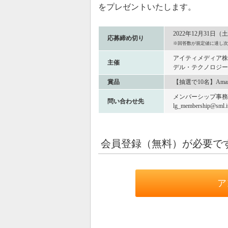
をプレゼントいたします。
2022年12月31日（
応募締め切り
※回答数が規定値に達し次
アイティメディア株
主催
デル・テクノロジー
賞品
【抽選で10名】Amaz
メンバーシップ事務
問い合わせ先
lg_membership@sml.itm
会員登録（無料）が必要で
ア