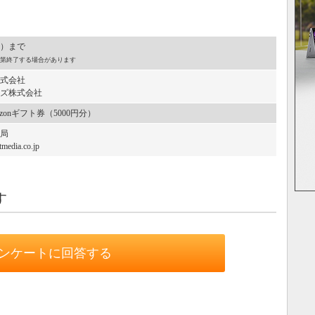
土）まで
第終了する場合があります
式会社
ズ株式会社
onギフト券（5000円分）
局
edia.co.jp
す
ンケートに回答する