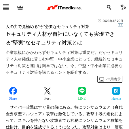
2023年1月20日
人の力で見極める“今”必要なセキュリティ対策
セキュリティ人材が自社にいなくても実現でき
る“堅実”なセキュリティ対策とは
企業規模にかかわらずセキュリティ対策は重要だ。だがセキュリ
ティ人材確保に苦しむ中堅・中小企業にとって、継続的なセキュ
リティ対策と運用は簡単ではない。今、中堅・中小企業に必要な
セキュリティ対策を講じるヒントを紹介する。
PC用表示
Share
Post
LINE
Hatena
サイバー攻撃はすぐ目の前にある。特にランサムウェア（身代
金要求型マルウェア）攻撃は激化している。攻撃手段の進化によ
って、スキルを持たない攻撃者でも容易にランサムウェア攻撃を
仕掛け、目的を達成できるようになった。攻撃対象はより一層広