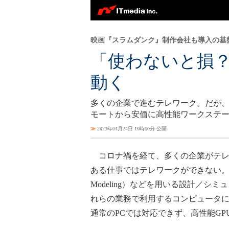
映画『スラムダンク』制作会社も導入の基
「使わないと損？
動く
多くの企業で進むテレワーク。だが、
モートから安価に高性能ワークステ
≫
2023年04月24日 10時00分 公開
コロナ禍を経て、多くの企業がテレ
ある仕事ではテレワークができない。他にもCAD/CAM（
Modeling）などを用いる設計／
れらの業務で利用するコンピュータ
通常のPCでは対応できず、高性能G