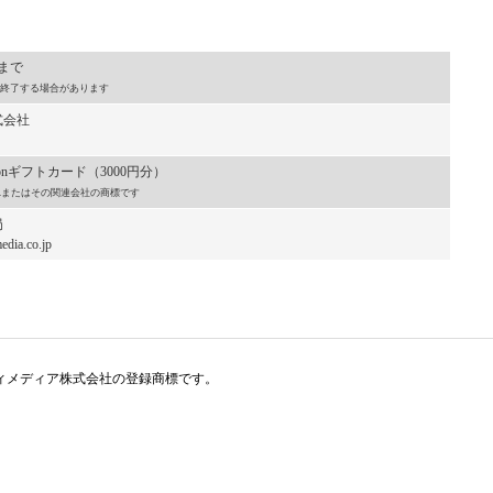
）まで
終了する場合があります
式会社
onギフトカード（3000円分）
, Inc.またはその関連会社の商標です
局
dia.co.jp
アイティメディア株式会社の登録商標です。