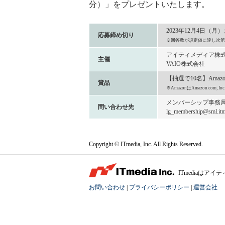
分）」をプレゼントいたします。
2023年12月4日（月
応募締め切り
※回答数が規定値に達し次第
アイティメディア株
主催
VAIO株式会社
【抽選で10名】Amaz
賞品
※AmazonはAmazon.com
メンバーシップ事務
問い合わせ先
lg_membership@sml.itme
Copyright © ITmedia, Inc. All Rights Reserved.
ITmediaは
お問い合わせ
|
プライバシーポリシー
|
運営会社