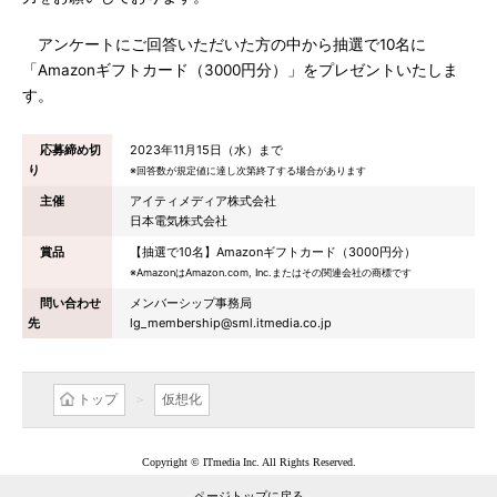
アンケートにご回答いただいた方の中から抽選で10名に
「Amazonギフトカード（3000円分）」をプレゼントいたしま
す。
応募締め切
2023年11月15日（水）まで
り
※回答数が規定値に達し次第終了する場合があります
主催
アイティメディア株式会社
日本電気株式会社
賞品
【抽選で10名】Amazonギフトカード（3000円分）
※AmazonはAmazon.com, Inc.またはその関連会社の商標です
問い合わせ
メンバーシップ事務局
先
lg_membership@sml.itmedia.co.jp
トップ
仮想化
Copyright © ITmedia Inc. All Rights Reserved.
ページトップに戻る