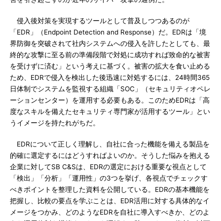
侵入後対策を実現するツールとして普及しつつあるのが
「EDR」（Endpoint Detection and Response）だ。EDRは「境
界防御を突破されて社内システムへの侵入を許したとしても、最
終的な攻撃に至る前の準備段階で対処に成功すれば致命的な被害
を受けずに済む」という考えに基づく。被害の拡大を食い止める
ため、EDRで侵入を検出した後迅速に対処するには、24時間365
日体制でシステムを監視する組織「SOC」（セキュリティオペレ
ーションセンター）を運用する必要もある。このためEDRは「高
度なスキルを備えたセキュリティ専門家が活用するツール」とい
うイメージを持たれがちだ。
EDRについて正しく理解し、自社に合った機能を備える製品を
的確に選定するにはどうすればよいのか。そうした悩みを抱える
企業に対してSB C&Sは、EDRの選定における重要な視点として
「検出」「分析」「運用性」の3つを挙げ、各視点でチェックす
べきポイントを整理した資料を公開している。EDRの基本機能を
把握し、比較の要点を学ぶことは、EDR活用に対する具体的なイ
メージをつかみ、どのようなEDRを自社に導入すべきか、どのよ