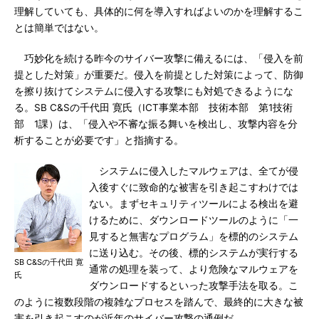
理解していても、具体的に何を導入すればよいのかを理解するこ
とは簡単ではない。
巧妙化を続ける昨今のサイバー攻撃に備えるには、「侵入を前
提とした対策」が重要だ。侵入を前提とした対策によって、防御
を擦り抜けてシステムに侵入する攻撃にも対処できるようにな
る。SB C&Sの千代田 寛氏（ICT事業本部 技術本部 第1技術
部 1課）は、「侵入や不審な振る舞いを検出し、攻撃内容を分
析することが必要です」と指摘する。
システムに侵入したマルウェアは、全てが侵
入後すぐに致命的な被害を引き起こすわけでは
ない。まずセキュリティツールによる検出を避
けるために、ダウンロードツールのように「一
見すると無害なプログラム」を標的のシステム
に送り込む。その後、標的システムが実行する
SB C&Sの千代田 寛
通常の処理を装って、より危険なマルウェアを
氏
ダウンロードするといった攻撃手法を取る。こ
のように複数段階の複雑なプロセスを踏んで、最終的に大きな被
害を引き起こすのが近年のサイバー攻撃の通例だ。