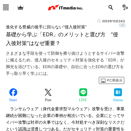
2023年10月24日
進化する脅威の後手に回らない“侵入後対策”
基礎から学ぶ「EDR」のメリットと選び方 “侵
入後対策”はなぜ重要？
さまざまな手段を使って防御を擦り抜けようとするサイバー攻撃
に備えるため、侵入後のセキュリティ対策を強化する「EDR」が
脚光を浴びている。EDRの基礎や、自社に合ったEDRの選び方を
手っ取り早く学ぶには。
PC用表示
Share
Post
LINE
Hatena
ランサムウェア（身代金要求型マルウェア）攻撃を受け、事業
継続が困難になった企業の事例が相次いでいる。企業にとってサ
イバー攻撃は対岸の火事ではなく、今対処すべき深刻なリスクだ
という認識は浸透しつつある。だがセキュリティ対策の重要性を