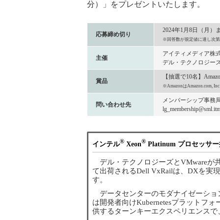
分）」をプレゼントいたします。
2024年1月8日（月）
応募締め切り
※回答数が規定値に達し次第
アイティメディア株
主催
デル・テクノロジーズ
【抽選で10名】Amaz
賞品
※AmazonはAmazon.com
メンバーシップ事務
問い合わせ先
lg_membership@sml.itme
®
®
インテル
Xeon
Platinum プロセッサ
デル・テクノロジーズとVMware
て出荷されるDell VxRailは、D
す。
データセンターのモダナイゼーショ
は開発者向けKubernetesプラットフ
供するターンキーエクスペリエンスで