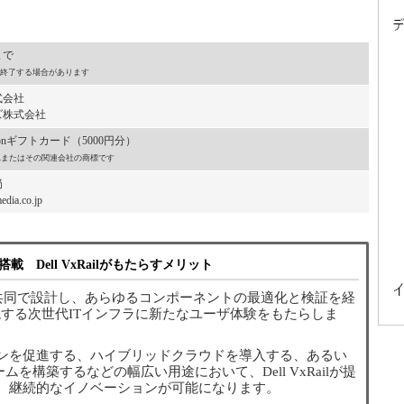
まで
終了する場合があります
式会社
株式会社
onギフトカード（5000円分）
, Inc.またはその関連会社の商標です
局
dia.co.jp
ー搭載 Dell VxRailがもたらすメリット
が共同で設計し、あらゆるコンポーネントの最適化と検証を経
Xを実現する次世代ITインフラに新たなユーザ体験をもたらしま
ンを促進する、ハイブリッドクラウドを導入する、あるい
ォームを構築するなどの幅広い用途において、Dell VxRailが提
、継続的なイノベーションが可能になります。