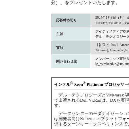
分）」をプレゼントいたします。
2024年1月8日（月）
応募締め切り
※回答数が規定値に達し次第
アイティメディア株
主催
デル・テクノロジーズ
【抽選で10名】Amaz
賞品
※AmazonはAmazon.com
メンバーシップ事務
問い合わせ先
lg_membership@sml.itme
®
®
インテル
Xeon
Platinum プロセッサ
デル・テクノロジーズとVMware
て出荷されるDell VxRailは、D
す。
データセンターのモダナイゼーショ
は開発者向けKubernetesプラットフ
供するターンキーエクスペリエンスで