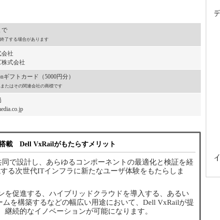
まで
終了する場合があります
式会社
株式会社
onギフトカード（5000円分）
, Inc.またはその関連会社の商標です
局
dia.co.jp
ー搭載 Dell VxRailがもたらすメリット
が共同で設計し、あらゆるコンポーネントの最適化と検証を経
Xを実現する次世代ITインフラに新たなユーザ体験をもたらしま
ンを促進する、ハイブリッドクラウドを導入する、あるい
ォームを構築するなどの幅広い用途において、Dell VxRailが提
、継続的なイノベーションが可能になります。