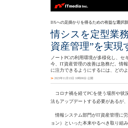
DXへの足掛かりを得るための有益な選択
情シスを定型業務
資産管理”を実現
ノートPCの利用環境が多様化し、セ
今、IT資産管理の改善は急務だ。情
に注力できるようにするには、どの
≫
2023年11月13日 10時00分 公開
コロナ禍を経てPCを使う場所や状況
法もアップデートする必要があるが
情報システム部門がIT資産管理に労
ョン）といった本来やるべき取り組