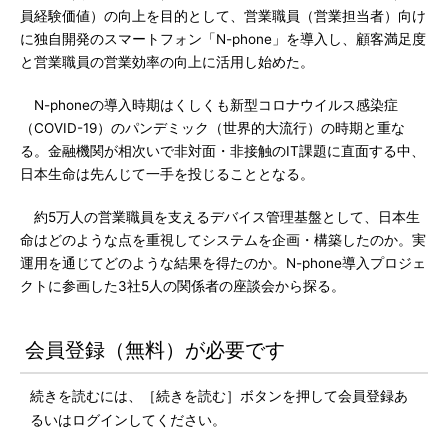
員経験価値）の向上を目的として、営業職員（営業担当者）向け
に独自開発のスマートフォン「N-phone」を導入し、顧客満足度
と営業職員の営業効率の向上に活用し始めた。
N-phoneの導入時期はくしくも新型コロナウイルス感染症
（COVID-19）のパンデミック（世界的大流行）の時期と重な
る。金融機関が相次いで非対面・非接触のIT課題に直面する中、
日本生命は先んじて一手を投じることとなる。
約5万人の営業職員を支えるデバイス管理基盤として、日本生
命はどのような点を重視してシステムを企画・構築したのか。実
運用を通じてどのような結果を得たのか。N-phone導入プロジェ
クトに参画した3社5人の関係者の座談会から探る。
会員登録（無料）が必要です
続きを読むには、［続きを読む］ボタンを押して会員登録あ
るいはログインしてください。