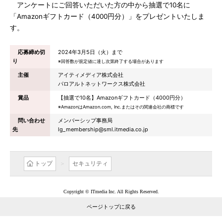
アンケートにご回答いただいた方の中から抽選で10名に
「Amazonギフトカード（4000円分）」をプレゼントいたしま
す。
応募締め切
2024年3月5日（火）まで
り
※回答数が規定値に達し次第終了する場合があります
主催
アイティメディア株式会社
パロアルトネットワークス株式会社
賞品
【抽選で10名】Amazonギフトカード（4000円分）
※AmazonはAmazon.com, Inc.またはその関連会社の商標です
問い合わせ
メンバーシップ事務局
先
lg_membership@sml.itmedia.co.jp
トップ
セキュリティ
Copyright © ITmedia Inc. All Rights Reserved.
ページトップに戻る